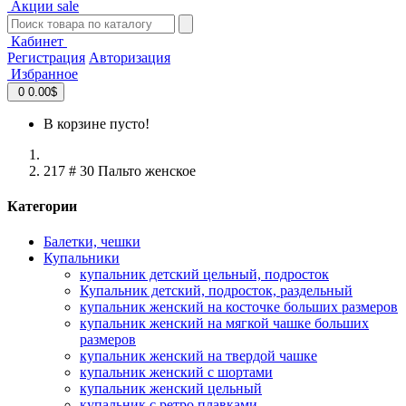
Акции
sale
Кабинет
Регистрация
Авторизация
Избранное
0
0.00$
В корзине пусто!
217 # 30 Пальто женское
Категории
Балетки, чешки
Купальники
купальник детский цельный, подросток
Купальник детский, подросток, раздельный
купальник женский на косточке больших размеров
купальник женский на мягкой чашке больших
размеров
купальник женский на твердой чашке
купальник женский с шортами
купальник женский цельный
купальник с ретро плавками