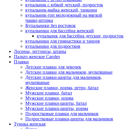
купальник с юбкой детский, подросток
купальник-майка женский, танкини
купальник-топ молодежный на мягкой
чашке,шторка
Купальники без ростовок
купальники для бассейна женский
купальник для бассейна детские, подросток
купальники для гимнастики и танцев
купальники для подростков
Лосины, леггинсы, штаны
Пальто женское Caroles
Плавки
Детские плавки для девочек
Детские плавки для мальчиков, мультяшные
Детские плавки-шорты для мальчиков,
мультяшные
Женские плавки, норма, ретро, батал
Мужские плавки, батал
Мужские плавки, норма
Мужские плавки-шорты, батал
Мужские плавки-шорты, норма
Подростковые плавки для мальчиков
Подростковые плавки-шорты для мальчиков
Туникa женская