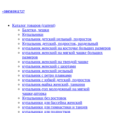
+380503911727
Каталог товаров
(current)
Балетки, чешки
Купальники
купальник детский цельный, подросток
Купальник детский, подросток, раздельный
купальник женский на косточке больших размеров
купальник женский на мягкой чашке больших
размеров
купальник женский на твердой чашке
купальник женский с шортами
купальник женский цельный
купальник с ретро плавками
купальник с юбкой детский, подросток
купальник-майка женский, танкини
купальник-топ молодежный на мягкой
чашке,шторка
Купальники без ростовок
купальники для бассейна женский
купальники для гимнастики и танцев
купальники для подростков