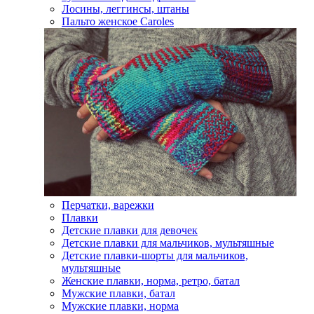
Лосины, леггинсы, штаны
Пальто женское Caroles
Перчатки, варежки
Плавки
Детские плавки для девочек
Детские плавки для мальчиков, мультяшные
Детские плавки-шорты для мальчиков,
мультяшные
Женские плавки, норма, ретро, батал
Мужские плавки, батал
Мужские плавки, норма