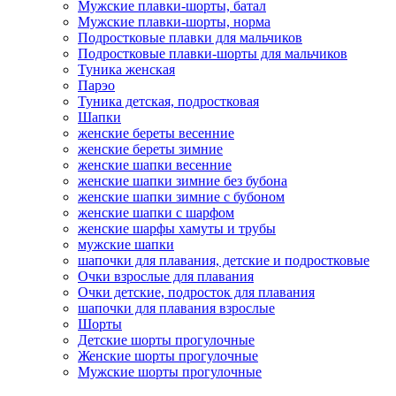
Мужские плавки-шорты, батал
Мужские плавки-шорты, норма
Подростковые плавки для мальчиков
Подростковые плавки-шорты для мальчиков
Туникa женская
Парэо
Туника детская, подростковая
Шапки
женские береты весенние
женские береты зимние
женские шапки весенние
женские шапки зимние без бубона
женские шапки зимние с бубоном
женские шапки с шарфом
женские шарфы хамуты и трубы
мужские шапки
шапочки для плавания, детские и подростковые
Очки взрослые для плавания
Очки детские, подросток для плавания
шапочки для плавания взрослые
Шорты
Детские шорты прогулочные
Женские шорты прогулочные
Мужские шорты прогулочные