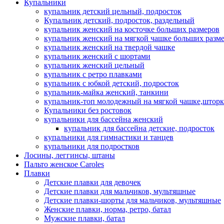
Купальники
купальник детский цельный, подросток
Купальник детский, подросток, раздельный
купальник женский на косточке больших размеров
купальник женский на мягкой чашке больших разм
купальник женский на твердой чашке
купальник женский с шортами
купальник женский цельный
купальник с ретро плавками
купальник с юбкой детский, подросток
купальник-майка женский, танкини
купальник-топ молодежный на мягкой чашке,шторк
Купальники без ростовок
купальники для бассейна женский
купальник для бассейна детские, подросток
купальники для гимнастики и танцев
купальники для подростков
Лосины, леггинсы, штаны
Пальто женское Caroles
Плавки
Детские плавки для девочек
Детские плавки для мальчиков, мультяшные
Детские плавки-шорты для мальчиков, мультяшные
Женские плавки, норма, ретро, батал
Мужские плавки, батал