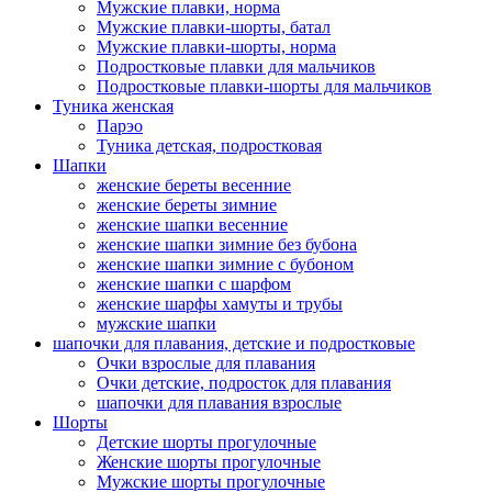
Мужские плавки, норма
Мужские плавки-шорты, батал
Мужские плавки-шорты, норма
Подростковые плавки для мальчиков
Подростковые плавки-шорты для мальчиков
Туникa женская
Парэо
Туника детская, подростковая
Шапки
женские береты весенние
женские береты зимние
женские шапки весенние
женские шапки зимние без бубона
женские шапки зимние с бубоном
женские шапки с шарфом
женские шарфы хамуты и трубы
мужские шапки
шапочки для плавания, детские и подростковые
Очки взрослые для плавания
Очки детские, подросток для плавания
шапочки для плавания взрослые
Шорты
Детские шорты прогулочные
Женские шорты прогулочные
Мужские шорты прогулочные