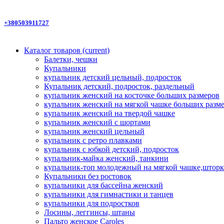
+380503911727
Каталог товаров
(current)
Балетки, чешки
Купальники
купальник детский цельный, подросток
Купальник детский, подросток, раздельный
купальник женский на косточке больших размеров
купальник женский на мягкой чашке больших разм
купальник женский на твердой чашке
купальник женский с шортами
купальник женский цельный
купальник с ретро плавками
купальник с юбкой детский, подросток
купальник-майка женский, танкини
купальник-топ молодежный на мягкой чашке,шторк
Купальники без ростовок
купальники для бассейна женский
купальники для гимнастики и танцев
купальники для подростков
Лосины, леггинсы, штаны
Пальто женское Caroles