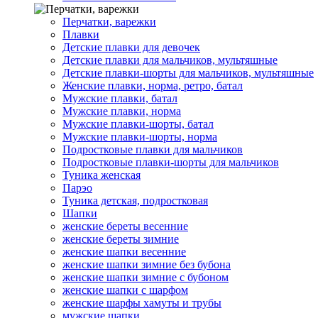
Перчатки, варежки
Плавки
Детские плавки для девочек
Детские плавки для мальчиков, мультяшные
Детские плавки-шорты для мальчиков, мультяшные
Женские плавки, норма, ретро, батал
Мужские плавки, батал
Мужские плавки, норма
Мужские плавки-шорты, батал
Мужские плавки-шорты, норма
Подростковые плавки для мальчиков
Подростковые плавки-шорты для мальчиков
Туникa женская
Парэо
Туника детская, подростковая
Шапки
женские береты весенние
женские береты зимние
женские шапки весенние
женские шапки зимние без бубона
женские шапки зимние с бубоном
женские шапки с шарфом
женские шарфы хамуты и трубы
мужские шапки