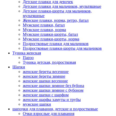
Детские плавки для девочек
Детские плавки для мальчиков, мультяшные
Детские плавки-шорты для мальчиков,
мультяшные
Женские плавки, норма, ретро, батал
Мужские плавки, батал
Мужские плавки, норма
Мужские плавки-шорты, батал
Мужские плавки-шорты, норма
Подростковые плавки для мальчиков
Подростковые плавки-шорты для мальчиков
Туникa женская
Парэо
Туника детская, подростковая
Шапки
женские береты весенние
женские береты зимние
женские шапки весенние
женские шапки зимние без бубона
женские шапки зимние с бубоном
женские шапки с шарфом
женские шарфы хамуты и трубы
мужские шапки
шапочки для плавания, детские и подростковые
Очки взрослые для плавания