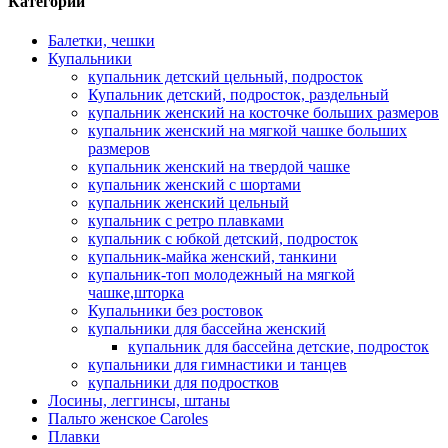
Категории
Балетки, чешки
Купальники
купальник детский цельный, подросток
Купальник детский, подросток, раздельный
купальник женский на косточке больших размеров
купальник женский на мягкой чашке больших
размеров
купальник женский на твердой чашке
купальник женский с шортами
купальник женский цельный
купальник с ретро плавками
купальник с юбкой детский, подросток
купальник-майка женский, танкини
купальник-топ молодежный на мягкой
чашке,шторка
Купальники без ростовок
купальники для бассейна женский
купальник для бассейна детские, подросток
купальники для гимнастики и танцев
купальники для подростков
Лосины, леггинсы, штаны
Пальто женское Caroles
Плавки