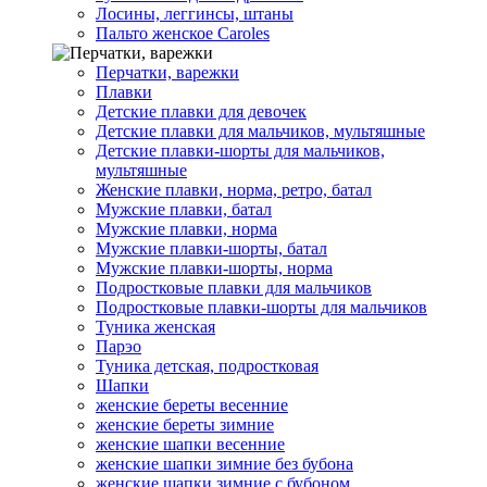
Лосины, леггинсы, штаны
Пальто женское Caroles
Перчатки, варежки
Плавки
Детские плавки для девочек
Детские плавки для мальчиков, мультяшные
Детские плавки-шорты для мальчиков,
мультяшные
Женские плавки, норма, ретро, батал
Мужские плавки, батал
Мужские плавки, норма
Мужские плавки-шорты, батал
Мужские плавки-шорты, норма
Подростковые плавки для мальчиков
Подростковые плавки-шорты для мальчиков
Туникa женская
Парэо
Туника детская, подростковая
Шапки
женские береты весенние
женские береты зимние
женские шапки весенние
женские шапки зимние без бубона
женские шапки зимние с бубоном