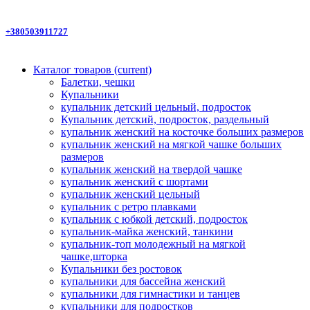
+380503911727
Каталог товаров
(current)
Балетки, чешки
Купальники
купальник детский цельный, подросток
Купальник детский, подросток, раздельный
купальник женский на косточке больших размеров
купальник женский на мягкой чашке больших
размеров
купальник женский на твердой чашке
купальник женский с шортами
купальник женский цельный
купальник с ретро плавками
купальник с юбкой детский, подросток
купальник-майка женский, танкини
купальник-топ молодежный на мягкой
чашке,шторка
Купальники без ростовок
купальники для бассейна женский
купальники для гимнастики и танцев
купальники для подростков