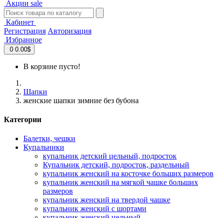
Акции
sale
Кабинет
Регистрация
Авторизация
Избранное
0
0.00$
В корзине пусто!
Шапки
женские шапки зимние без бубона
Категории
Балетки, чешки
Купальники
купальник детский цельный, подросток
Купальник детский, подросток, раздельный
купальник женский на косточке больших размеров
купальник женский на мягкой чашке больших
размеров
купальник женский на твердой чашке
купальник женский с шортами
купальник женский цельный