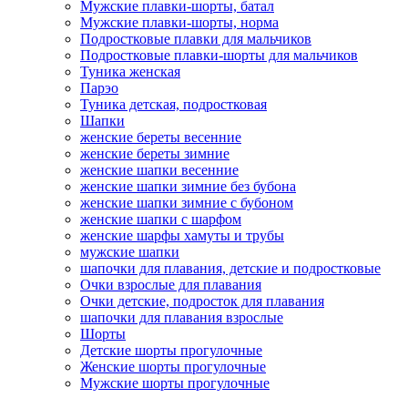
Мужские плавки-шорты, батал
Мужские плавки-шорты, норма
Подростковые плавки для мальчиков
Подростковые плавки-шорты для мальчиков
Туникa женская
Парэо
Туника детская, подростковая
Шапки
женские береты весенние
женские береты зимние
женские шапки весенние
женские шапки зимние без бубона
женские шапки зимние с бубоном
женские шапки с шарфом
женские шарфы хамуты и трубы
мужские шапки
шапочки для плавания, детские и подростковые
Очки взрослые для плавания
Очки детские, подросток для плавания
шапочки для плавания взрослые
Шорты
Детские шорты прогулочные
Женские шорты прогулочные
Мужские шорты прогулочные