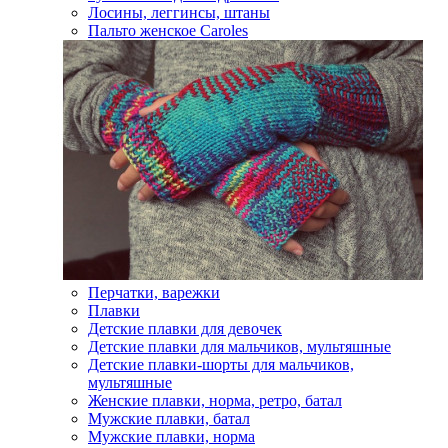
Лосины, леггинсы, штаны
Пальто женское Caroles
Перчатки, варежки
Плавки
Детские плавки для девочек
Детские плавки для мальчиков, мультяшные
Детские плавки-шорты для мальчиков,
мультяшные
Женские плавки, норма, ретро, батал
Мужские плавки, батал
Мужские плавки, норма