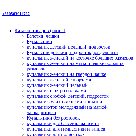
+380503911727
Каталог товаров
(current)
Балетки, чешки
Купальники
купальник детский цельный, подросток
Купальник детский, подросток, раздельный
купальник женский на косточке больших размеров
купальник женский на мягкой чашке больших
размеров
купальник женский на твердой чашке
купальник женский с шортами
купальник женский цельный
купальник с ретро плавками
купальник с юбкой детский, подросток
купальник-майка женский, танкини
купальник-топ молодежный на мягкой
чашке,шторка
Купальники без ростовок
купальники для бассейна женский
купальники для гимнастики и танцев
купальники для подростков