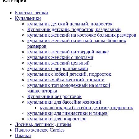
Категории
Балетки, чешки
Купальники
купальник детский цельный, подросток
Купальник детский, подросток, раздельный
купальник женский на косточке больших размеров
купальник женский на мягкой чашке больших
размеров
купальник женский на твердой чашке
купальник женский с шортами
купальник женский цельный
купальник с ретро плавками
купальник с юбкой детский, подросток
купальник-майка женский, танкини
купальник-топ молодежный на мягкой
чашке,шторка
Купальники без ростовок
купальники для бассейна женский
купальник для бассейна детские, подросток
купальники для гимнастики и танцев
купальники для подростков
Лосины, леггинсы, штаны
Пальто женское Caroles
Плавки