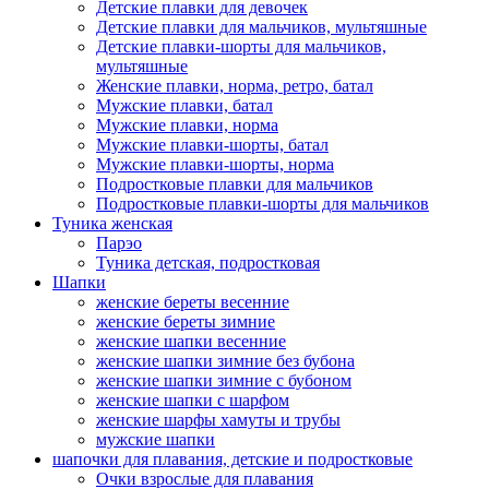
Детские плавки для девочек
Детские плавки для мальчиков, мультяшные
Детские плавки-шорты для мальчиков,
мультяшные
Женские плавки, норма, ретро, батал
Мужские плавки, батал
Мужские плавки, норма
Мужские плавки-шорты, батал
Мужские плавки-шорты, норма
Подростковые плавки для мальчиков
Подростковые плавки-шорты для мальчиков
Туникa женская
Парэо
Туника детская, подростковая
Шапки
женские береты весенние
женские береты зимние
женские шапки весенние
женские шапки зимние без бубона
женские шапки зимние с бубоном
женские шапки с шарфом
женские шарфы хамуты и трубы
мужские шапки
шапочки для плавания, детские и подростковые
Очки взрослые для плавания