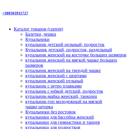
+380503911727
Каталог товаров
(current)
Балетки, чешки
Купальники
купальник детский цельный, подросток
Купальник детский, подросток, раздельный
купальник женский на косточке больших размеров
купальник женский на мягкой чашке больших
размеров
купальник женский на твердой чашке
купальник женский с шортами
купальник женский цельный
купальник с ретро плавками
купальник с юбкой детский, подросток
купальник-майка женский, танкини
купальник-топ молодежный на мягкой
чашке,шторка
Купальники без ростовок
купальники для бассейна женский
купальники для гимнастики и танцев
купальники для подростков