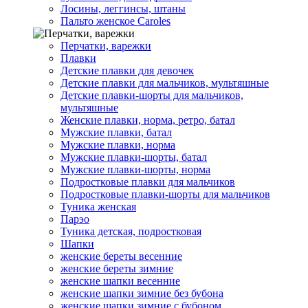
Лосины, леггинсы, штаны
Пальто женское Caroles
Перчатки, варежки
Плавки
Детские плавки для девочек
Детские плавки для мальчиков, мультяшные
Детские плавки-шорты для мальчиков,
мультяшные
Женские плавки, норма, ретро, батал
Мужские плавки, батал
Мужские плавки, норма
Мужские плавки-шорты, батал
Мужские плавки-шорты, норма
Подростковые плавки для мальчиков
Подростковые плавки-шорты для мальчиков
Туникa женская
Парэо
Туника детская, подростковая
Шапки
женские береты весенние
женские береты зимние
женские шапки весенние
женские шапки зимние без бубона
женские шапки зимние с бубоном