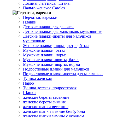
Лосины, леггинсы, штаны
Пальто женское Caroles
Перчатки, варежки
Плавки
Детские плавки для девочек
Детские плавки для мальчиков, мультяшные
Детские плавки-шорты для мальчиков,
мультяшные
Женские плавки, норма, ретро, батал
Мужские плавки, батал
Мужские плавки, норма
Мужские плавки-шорты, батал
Мужские плавки-шорты, норма
Подростковые плавки для мальчиков
Подростковые плавки-шорты для мальчиков
Туникa женская
Парэо
Туника детская, подростковая
Шапки
женские береты весенние
женские береты зимние
женские шапки весенние
женские шапки зимние без бубона
женские шапки зимние с бубоном