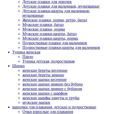
Детские плавки для девочек
Детские плавки для мальчиков, мультяшные
Детские плавки-шорты для мальчиков,
мультяшные
Женские плавки, норма, ретро, батал
Мужские плавки, батал
Мужские плавки, норма
Мужские плавки-шорты, батал
Мужские плавки-шорты, норма
Подростковые плавки для мальчиков
Подростковые плавки-шорты для мальчиков
Туникa женская
Парэо
Туника детская, подростковая
Шапки
женские береты весенние
женские береты зимние
женские шапки весенние
женские шапки зимние без бубона
женские шапки зимние с бубоном
женские шапки с шарфом
женские шарфы хамуты и трубы
мужские шапки
шапочки для плавания, детские и подростковые
Очки взрослые для плавания