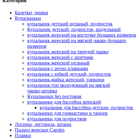
Категории
Балетки, чешки
Купальники
купальник детский цельный, подросток
Купальник детский, подросток, раздельный
купальник женский на косточке больших размеров
купальник женский на мягкой чашке больших
размеров
купальник женский на твердой чашке
купальник женский с шортами
купальник женский цельный
купальник с ретро плавками
купальник с юбкой детский, подросток
купальник-майка женский, танкини
купальник-топ молодежный на мягкой
чашке,шторка
Купальники без ростовок
купальники для бассейна женский
купальник для бассейна детские, подросток
купальники для гимнастики и танцев
купальники для подростков
Лосины, леггинсы, штаны
Пальто женское Caroles
Плавки