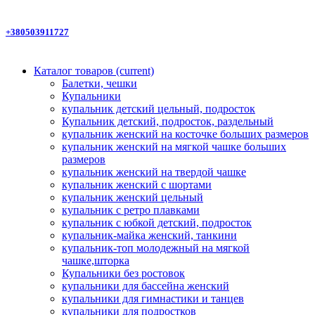
+380503911727
Каталог товаров
(current)
Балетки, чешки
Купальники
купальник детский цельный, подросток
Купальник детский, подросток, раздельный
купальник женский на косточке больших размеров
купальник женский на мягкой чашке больших
размеров
купальник женский на твердой чашке
купальник женский с шортами
купальник женский цельный
купальник с ретро плавками
купальник с юбкой детский, подросток
купальник-майка женский, танкини
купальник-топ молодежный на мягкой
чашке,шторка
Купальники без ростовок
купальники для бассейна женский
купальники для гимнастики и танцев
купальники для подростков