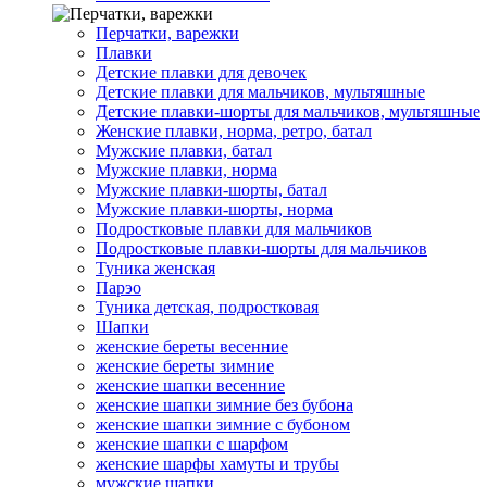
Перчатки, варежки
Плавки
Детские плавки для девочек
Детские плавки для мальчиков, мультяшные
Детские плавки-шорты для мальчиков, мультяшные
Женские плавки, норма, ретро, батал
Мужские плавки, батал
Мужские плавки, норма
Мужские плавки-шорты, батал
Мужские плавки-шорты, норма
Подростковые плавки для мальчиков
Подростковые плавки-шорты для мальчиков
Туникa женская
Парэо
Туника детская, подростковая
Шапки
женские береты весенние
женские береты зимние
женские шапки весенние
женские шапки зимние без бубона
женские шапки зимние с бубоном
женские шапки с шарфом
женские шарфы хамуты и трубы
мужские шапки