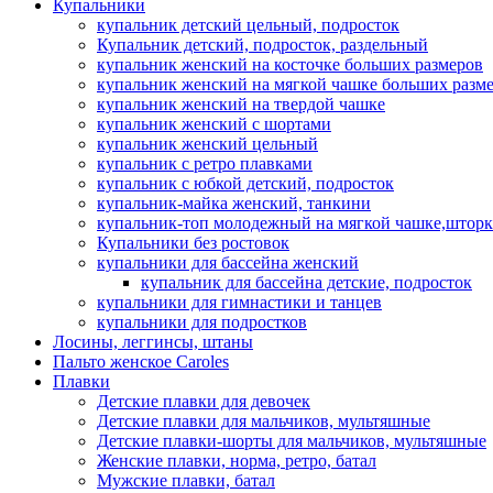
Купальники
купальник детский цельный, подросток
Купальник детский, подросток, раздельный
купальник женский на косточке больших размеров
купальник женский на мягкой чашке больших разм
купальник женский на твердой чашке
купальник женский с шортами
купальник женский цельный
купальник с ретро плавками
купальник с юбкой детский, подросток
купальник-майка женский, танкини
купальник-топ молодежный на мягкой чашке,шторк
Купальники без ростовок
купальники для бассейна женский
купальник для бассейна детские, подросток
купальники для гимнастики и танцев
купальники для подростков
Лосины, леггинсы, штаны
Пальто женское Caroles
Плавки
Детские плавки для девочек
Детские плавки для мальчиков, мультяшные
Детские плавки-шорты для мальчиков, мультяшные
Женские плавки, норма, ретро, батал
Мужские плавки, батал