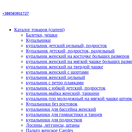
+380503911727
Каталог товаров
(current)
Балетки, чешки
Купальники
купальник детский цельный, подросток
Купальник детский, подросток, раздельный
купальник женский на косточке больших размеров
купальник женский на мягкой чашке больших разм
купальник женский на твердой чашке
купальник женский с шортами
купальник женский цельный
купальник с ретро плавками
купальник с юбкой детский, подросток
купальник-майка женский, танкини
купальник-топ молодежный на мягкой чашке,шторк
Купальники без ростовок
купальники для бассейна женский
купальники для гимнастики и танцев
купальники для подростков
Лосины, леггинсы, штаны
Пальто женское Caroles