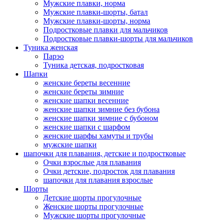
Мужские плавки, норма
Мужские плавки-шорты, батал
Мужские плавки-шорты, норма
Подростковые плавки для мальчиков
Подростковые плавки-шорты для мальчиков
Туникa женская
Парэо
Туника детская, подростковая
Шапки
женские береты весенние
женские береты зимние
женские шапки весенние
женские шапки зимние без бубона
женские шапки зимние с бубоном
женские шапки с шарфом
женские шарфы хамуты и трубы
мужские шапки
шапочки для плавания, детские и подростковые
Очки взрослые для плавания
Очки детские, подросток для плавания
шапочки для плавания взрослые
Шорты
Детские шорты прогулочные
Женские шорты прогулочные
Мужские шорты прогулочные