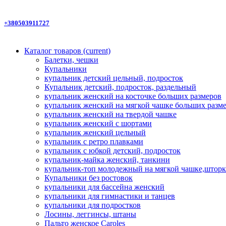
+380503911727
Каталог товаров
(current)
Балетки, чешки
Купальники
купальник детский цельный, подросток
Купальник детский, подросток, раздельный
купальник женский на косточке больших размеров
купальник женский на мягкой чашке больших разм
купальник женский на твердой чашке
купальник женский с шортами
купальник женский цельный
купальник с ретро плавками
купальник с юбкой детский, подросток
купальник-майка женский, танкини
купальник-топ молодежный на мягкой чашке,шторк
Купальники без ростовок
купальники для бассейна женский
купальники для гимнастики и танцев
купальники для подростков
Лосины, леггинсы, штаны
Пальто женское Caroles