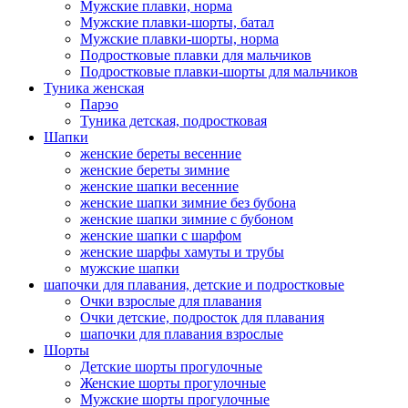
Мужские плавки, норма
Мужские плавки-шорты, батал
Мужские плавки-шорты, норма
Подростковые плавки для мальчиков
Подростковые плавки-шорты для мальчиков
Туникa женская
Парэо
Туника детская, подростковая
Шапки
женские береты весенние
женские береты зимние
женские шапки весенние
женские шапки зимние без бубона
женские шапки зимние с бубоном
женские шапки с шарфом
женские шарфы хамуты и трубы
мужские шапки
шапочки для плавания, детские и подростковые
Очки взрослые для плавания
Очки детские, подросток для плавания
шапочки для плавания взрослые
Шорты
Детские шорты прогулочные
Женские шорты прогулочные
Мужские шорты прогулочные