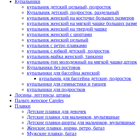
Купальники
купальник детский цельный, подросток
Купальник детский, подросток, раздельный
купальник женский на косточке больших размеров
купальник женский на мягкой чашке больших разм
купальник женский на твердой чашке
купальник женский с шортами
купальник женский цельный
купальник с ретро плавками
купальник с юбкой детский, подросток
купальник-майка женский, танкини
купальник-топ молодежный на мягкой чашке,шторк
Купальники без ростовок
купальники для бассейна женский
купальник для бассейна детские, подросток
купальники для гимнастики и танцев
купальники для подростков
Лосины, леггинсы, штаны
Пальто женское Caroles
Плавки
Детские плавки для девочек
Детские плавки для мальчиков, мультяшные
Детские плавки-шорты для мальчиков, мультяшные
Женские плавки, норма, ретро, батал
Мужские плавки, батал