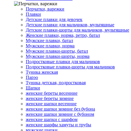
Перчатки, варежки
Плавки
Детские плавки для девочек
Детские плавки для мальчиков, мультяшные
Детские плавки-шорты для мальчиков, мультяшные
Женские плавки, норма, ретро, батал
Мужские плавки, батал
Мужские плавки, норма
Мужские плавки-шорты, батал
Мужские плавки-шорты, норма
Подростковые плавки для мальчиков
Подростковые плавки-шорты для мальчиков
Туникa женская
Парэо
Туника детская, подростковая
Шапки
женские береты весенние
женские береты зимние
женские шапки весенние
женские шапки зимние без бубона
женские шапки зимние с бубоном
женские шапки с шарфом
женские шарфы хамуты и трубы
мужские шапки