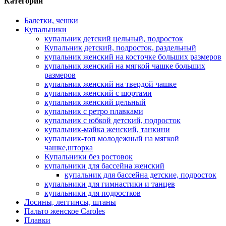
Категории
Балетки, чешки
Купальники
купальник детский цельный, подросток
Купальник детский, подросток, раздельный
купальник женский на косточке больших размеров
купальник женский на мягкой чашке больших
размеров
купальник женский на твердой чашке
купальник женский с шортами
купальник женский цельный
купальник с ретро плавками
купальник с юбкой детский, подросток
купальник-майка женский, танкини
купальник-топ молодежный на мягкой
чашке,шторка
Купальники без ростовок
купальники для бассейна женский
купальник для бассейна детские, подросток
купальники для гимнастики и танцев
купальники для подростков
Лосины, леггинсы, штаны
Пальто женское Caroles
Плавки