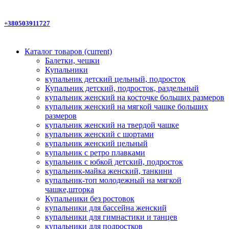
+380503911727
Каталог товаров
(current)
Балетки, чешки
Купальники
купальник детский цельный, подросток
Купальник детский, подросток, раздельный
купальник женский на косточке больших размеров
купальник женский на мягкой чашке больших
размеров
купальник женский на твердой чашке
купальник женский с шортами
купальник женский цельный
купальник с ретро плавками
купальник с юбкой детский, подросток
купальник-майка женский, танкини
купальник-топ молодежный на мягкой
чашке,шторка
Купальники без ростовок
купальники для бассейна женский
купальники для гимнастики и танцев
купальники для подростков