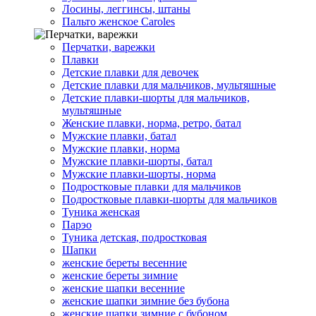
Лосины, леггинсы, штаны
Пальто женское Caroles
Перчатки, варежки
Плавки
Детские плавки для девочек
Детские плавки для мальчиков, мультяшные
Детские плавки-шорты для мальчиков,
мультяшные
Женские плавки, норма, ретро, батал
Мужские плавки, батал
Мужские плавки, норма
Мужские плавки-шорты, батал
Мужские плавки-шорты, норма
Подростковые плавки для мальчиков
Подростковые плавки-шорты для мальчиков
Туникa женская
Парэо
Туника детская, подростковая
Шапки
женские береты весенние
женские береты зимние
женские шапки весенние
женские шапки зимние без бубона
женские шапки зимние с бубоном