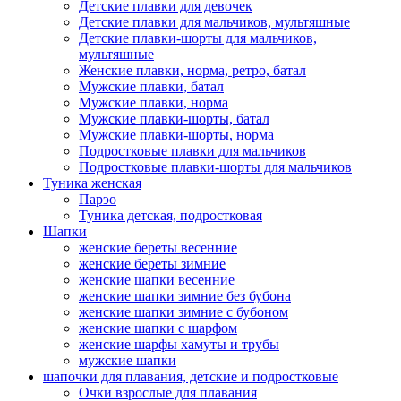
Детские плавки для девочек
Детские плавки для мальчиков, мультяшные
Детские плавки-шорты для мальчиков,
мультяшные
Женские плавки, норма, ретро, батал
Мужские плавки, батал
Мужские плавки, норма
Мужские плавки-шорты, батал
Мужские плавки-шорты, норма
Подростковые плавки для мальчиков
Подростковые плавки-шорты для мальчиков
Туникa женская
Парэо
Туника детская, подростковая
Шапки
женские береты весенние
женские береты зимние
женские шапки весенние
женские шапки зимние без бубона
женские шапки зимние с бубоном
женские шапки с шарфом
женские шарфы хамуты и трубы
мужские шапки
шапочки для плавания, детские и подростковые
Очки взрослые для плавания