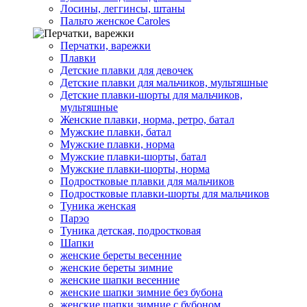
Лосины, леггинсы, штаны
Пальто женское Caroles
Перчатки, варежки
Плавки
Детские плавки для девочек
Детские плавки для мальчиков, мультяшные
Детские плавки-шорты для мальчиков,
мультяшные
Женские плавки, норма, ретро, батал
Мужские плавки, батал
Мужские плавки, норма
Мужские плавки-шорты, батал
Мужские плавки-шорты, норма
Подростковые плавки для мальчиков
Подростковые плавки-шорты для мальчиков
Туникa женская
Парэо
Туника детская, подростковая
Шапки
женские береты весенние
женские береты зимние
женские шапки весенние
женские шапки зимние без бубона
женские шапки зимние с бубоном