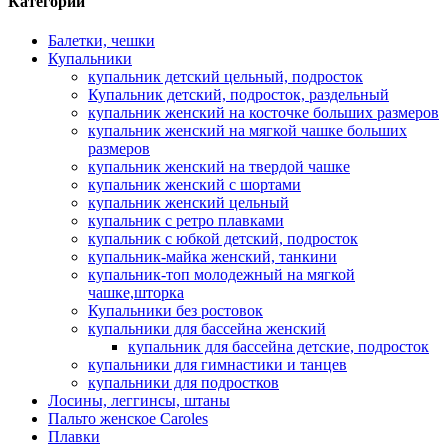
Категории
Балетки, чешки
Купальники
купальник детский цельный, подросток
Купальник детский, подросток, раздельный
купальник женский на косточке больших размеров
купальник женский на мягкой чашке больших
размеров
купальник женский на твердой чашке
купальник женский с шортами
купальник женский цельный
купальник с ретро плавками
купальник с юбкой детский, подросток
купальник-майка женский, танкини
купальник-топ молодежный на мягкой
чашке,шторка
Купальники без ростовок
купальники для бассейна женский
купальник для бассейна детские, подросток
купальники для гимнастики и танцев
купальники для подростков
Лосины, леггинсы, штаны
Пальто женское Caroles
Плавки