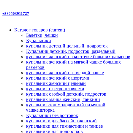
+380503911727
Каталог товаров
(current)
Балетки, чешки
Купальники
купальник детский цельный, подросток
Купальник детский, подросток, раздельный
купальник женский на косточке больших размеров
купальник женский на мягкой чашке больших
размеров
купальник женский на твердой чашке
купальник женский с шортами
купальник женский цельный
купальник с ретро плавками
купальник с юбкой детский, подросток
купальник-майка женский, танкини
купальник-топ молодежный на мягкой
чашке,шторка
Купальники без ростовок
купальники для бассейна женский
купальники для гимнастики и танцев
купальники для подростков