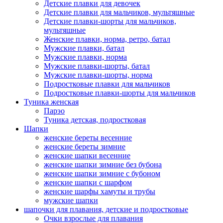
Детские плавки для девочек
Детские плавки для мальчиков, мультяшные
Детские плавки-шорты для мальчиков,
мультяшные
Женские плавки, норма, ретро, батал
Мужские плавки, батал
Мужские плавки, норма
Мужские плавки-шорты, батал
Мужские плавки-шорты, норма
Подростковые плавки для мальчиков
Подростковые плавки-шорты для мальчиков
Туникa женская
Парэо
Туника детская, подростковая
Шапки
женские береты весенние
женские береты зимние
женские шапки весенние
женские шапки зимние без бубона
женские шапки зимние с бубоном
женские шапки с шарфом
женские шарфы хамуты и трубы
мужские шапки
шапочки для плавания, детские и подростковые
Очки взрослые для плавания