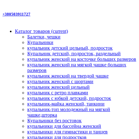
+380503911727
Каталог товаров
(current)
Балетки, чешки
Купальники
купальник детский цельный, подросток
Купальник детский, подросток, раздельный
купальник женский на косточке больших размеров
купальник женский на мягкой чашке больших
размеров
купальник женский на твердой чашке
купальник женский с шортами
купальник женский цельный
купальник с ретро плавками
купальник с юбкой детский, подросток
купальник-майка женский, танкини
купальник-топ молодежный на мягкой
чашке,шторка
Купальники без ростовок
купальники для бассейна женский
купальники для гимнастики и танцев
купальники для подростков