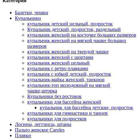
Категории
Балетки, чешки
Купальники
купальник детский цельный, подросток
Купальник детский, подросток, раздельный
купальник женский на косточке больших размеров
купальник женский на мягкой чашке больших
размеров
купальник женский на твердой чашке
купальник женский с шортами
купальник женский цельный
купальник с ретро плавками
купальник с юбкой детский, подросток
купальник-майка женский, танкини
купальник-топ молодежный на мягкой
чашке,шторка
Купальники без ростовок
купальники для бассейна женский
купальник для бассейна детские, подросток
купальники для гимнастики и танцев
купальники для подростков
Лосины, леггинсы, штаны
Пальто женское Caroles
Плавки