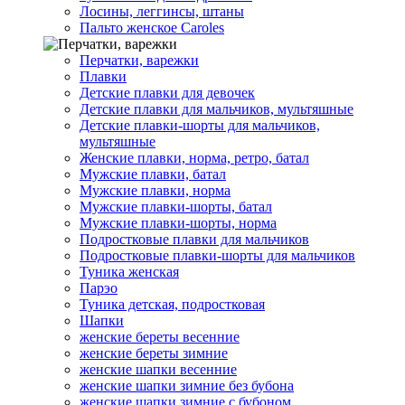
Лосины, леггинсы, штаны
Пальто женское Caroles
Перчатки, варежки
Плавки
Детские плавки для девочек
Детские плавки для мальчиков, мультяшные
Детские плавки-шорты для мальчиков,
мультяшные
Женские плавки, норма, ретро, батал
Мужские плавки, батал
Мужские плавки, норма
Мужские плавки-шорты, батал
Мужские плавки-шорты, норма
Подростковые плавки для мальчиков
Подростковые плавки-шорты для мальчиков
Туникa женская
Парэо
Туника детская, подростковая
Шапки
женские береты весенние
женские береты зимние
женские шапки весенние
женские шапки зимние без бубона
женские шапки зимние с бубоном