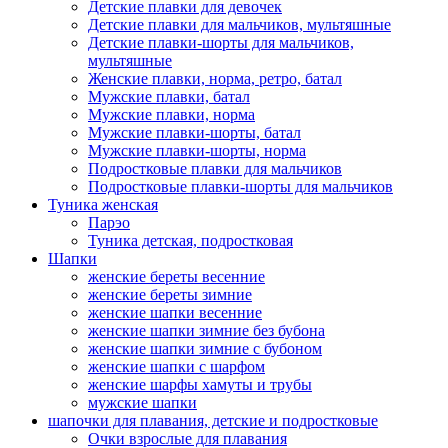
Детские плавки для девочек
Детские плавки для мальчиков, мультяшные
Детские плавки-шорты для мальчиков,
мультяшные
Женские плавки, норма, ретро, батал
Мужские плавки, батал
Мужские плавки, норма
Мужские плавки-шорты, батал
Мужские плавки-шорты, норма
Подростковые плавки для мальчиков
Подростковые плавки-шорты для мальчиков
Туникa женская
Парэо
Туника детская, подростковая
Шапки
женские береты весенние
женские береты зимние
женские шапки весенние
женские шапки зимние без бубона
женские шапки зимние с бубоном
женские шапки с шарфом
женские шарфы хамуты и трубы
мужские шапки
шапочки для плавания, детские и подростковые
Очки взрослые для плавания