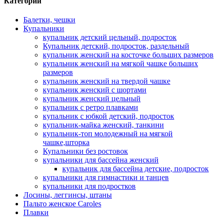
Категории
Балетки, чешки
Купальники
купальник детский цельный, подросток
Купальник детский, подросток, раздельный
купальник женский на косточке больших размеров
купальник женский на мягкой чашке больших
размеров
купальник женский на твердой чашке
купальник женский с шортами
купальник женский цельный
купальник с ретро плавками
купальник с юбкой детский, подросток
купальник-майка женский, танкини
купальник-топ молодежный на мягкой
чашке,шторка
Купальники без ростовок
купальники для бассейна женский
купальник для бассейна детские, подросток
купальники для гимнастики и танцев
купальники для подростков
Лосины, леггинсы, штаны
Пальто женское Caroles
Плавки