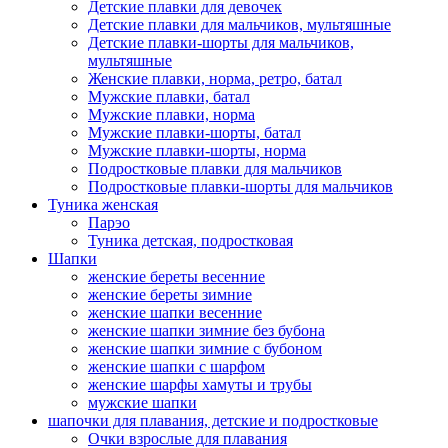
Детские плавки для девочек
Детские плавки для мальчиков, мультяшные
Детские плавки-шорты для мальчиков,
мультяшные
Женские плавки, норма, ретро, батал
Мужские плавки, батал
Мужские плавки, норма
Мужские плавки-шорты, батал
Мужские плавки-шорты, норма
Подростковые плавки для мальчиков
Подростковые плавки-шорты для мальчиков
Туникa женская
Парэо
Туника детская, подростковая
Шапки
женские береты весенние
женские береты зимние
женские шапки весенние
женские шапки зимние без бубона
женские шапки зимние с бубоном
женские шапки с шарфом
женские шарфы хамуты и трубы
мужские шапки
шапочки для плавания, детские и подростковые
Очки взрослые для плавания