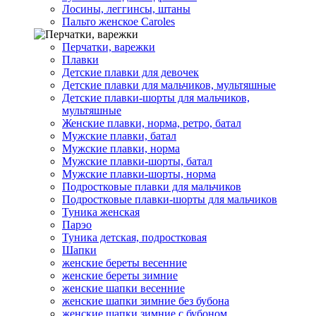
Лосины, леггинсы, штаны
Пальто женское Caroles
Перчатки, варежки
Плавки
Детские плавки для девочек
Детские плавки для мальчиков, мультяшные
Детские плавки-шорты для мальчиков,
мультяшные
Женские плавки, норма, ретро, батал
Мужские плавки, батал
Мужские плавки, норма
Мужские плавки-шорты, батал
Мужские плавки-шорты, норма
Подростковые плавки для мальчиков
Подростковые плавки-шорты для мальчиков
Туникa женская
Парэо
Туника детская, подростковая
Шапки
женские береты весенние
женские береты зимние
женские шапки весенние
женские шапки зимние без бубона
женские шапки зимние с бубоном