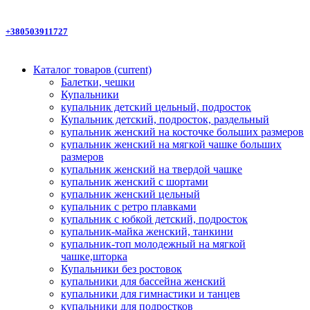
+380503911727
Каталог товаров
(current)
Балетки, чешки
Купальники
купальник детский цельный, подросток
Купальник детский, подросток, раздельный
купальник женский на косточке больших размеров
купальник женский на мягкой чашке больших
размеров
купальник женский на твердой чашке
купальник женский с шортами
купальник женский цельный
купальник с ретро плавками
купальник с юбкой детский, подросток
купальник-майка женский, танкини
купальник-топ молодежный на мягкой
чашке,шторка
Купальники без ростовок
купальники для бассейна женский
купальники для гимнастики и танцев
купальники для подростков