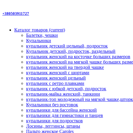
+380503911727
Каталог товаров
(current)
Балетки, чешки
Купальники
купальник детский цельный, подросток
Купальник детский, подросток, раздельный
купальник женский на косточке больших размеров
купальник женский на мягкой чашке больших разм
купальник женский на твердой чашке
купальник женский с шортами
купальник женский цельный
купальник с ретро плавками
купальник с юбкой детский, подросток
купальник-майка женский, танкини
купальник-топ молодежный на мягкой чашке,шторк
Купальники без ростовок
купальники для бассейна женский
купальники для гимнастики и танцев
купальники для подростков
Лосины, леггинсы, штаны
Пальто женское Caroles