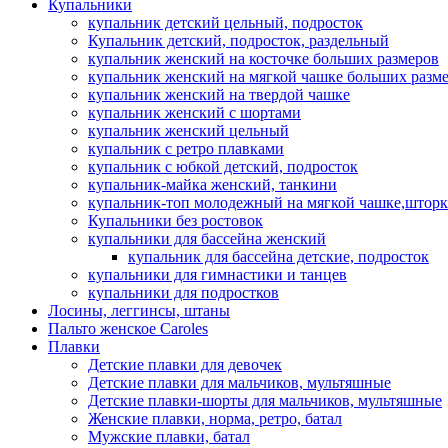
Купальники
купальник детский цельный, подросток
Купальник детский, подросток, раздельный
купальник женский на косточке больших размеров
купальник женский на мягкой чашке больших разм
купальник женский на твердой чашке
купальник женский с шортами
купальник женский цельный
купальник с ретро плавками
купальник с юбкой детский, подросток
купальник-майка женский, танкини
купальник-топ молодежный на мягкой чашке,шторк
Купальники без ростовок
купальники для бассейна женский
купальник для бассейна детские, подросток
купальники для гимнастики и танцев
купальники для подростков
Лосины, леггинсы, штаны
Пальто женское Caroles
Плавки
Детские плавки для девочек
Детские плавки для мальчиков, мультяшные
Детские плавки-шорты для мальчиков, мультяшные
Женские плавки, норма, ретро, батал
Мужские плавки, батал