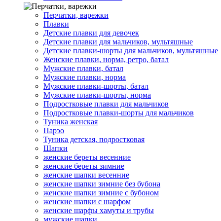
Перчатки, варежки
Плавки
Детские плавки для девочек
Детские плавки для мальчиков, мультяшные
Детские плавки-шорты для мальчиков, мультяшные
Женские плавки, норма, ретро, батал
Мужские плавки, батал
Мужские плавки, норма
Мужские плавки-шорты, батал
Мужские плавки-шорты, норма
Подростковые плавки для мальчиков
Подростковые плавки-шорты для мальчиков
Туникa женская
Парэо
Туника детская, подростковая
Шапки
женские береты весенние
женские береты зимние
женские шапки весенние
женские шапки зимние без бубона
женские шапки зимние с бубоном
женские шапки с шарфом
женские шарфы хамуты и трубы
мужские шапки