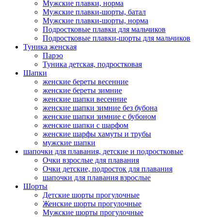
Мужские плавки, норма
Мужские плавки-шорты, батал
Мужские плавки-шорты, норма
Подростковые плавки для мальчиков
Подростковые плавки-шорты для мальчиков
Туникa женская
Парэо
Туника детская, подростковая
Шапки
женские береты весенние
женские береты зимние
женские шапки весенние
женские шапки зимние без бубона
женские шапки зимние с бубоном
женские шапки с шарфом
женские шарфы хамуты и трубы
мужские шапки
шапочки для плавания, детские и подростковые
Очки взрослые для плавания
Очки детские, подросток для плавания
шапочки для плавания взрослые
Шорты
Детские шорты прогулочные
Женские шорты прогулочные
Мужские шорты прогулочные