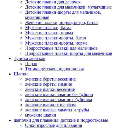
Детские плавки для девочек
Детские плавки для мальчиков, мультяшные
Детские плавки-шорты для мальчиков,
мультяшные
Женские плавки, норма, ретро, батал
Мужские плавки, батал
Мужские плавки, норма
Мужские плавки-шорты, батал
Мужские плавки-шорты, норма
Подростковые плавки для мальчиков
Подростковые плавки-шорты для мальчиков
Туникa женская
Парэо
Туника детская, подростковая
Шапки
женские береты весенние
женские береты зимние
женские шапки весенние
женские шапки зимние без бубона
женские шапки зимние с бубоном
женские шапки с шарфом
женские шарфы хамуты и трубы
мужские шапки
шапочки для плавания, детские и подростковые
Очки взрослые для плавания