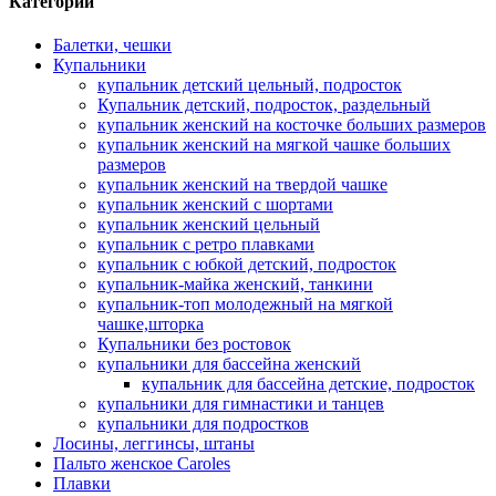
Категории
Балетки, чешки
Купальники
купальник детский цельный, подросток
Купальник детский, подросток, раздельный
купальник женский на косточке больших размеров
купальник женский на мягкой чашке больших
размеров
купальник женский на твердой чашке
купальник женский с шортами
купальник женский цельный
купальник с ретро плавками
купальник с юбкой детский, подросток
купальник-майка женский, танкини
купальник-топ молодежный на мягкой
чашке,шторка
Купальники без ростовок
купальники для бассейна женский
купальник для бассейна детские, подросток
купальники для гимнастики и танцев
купальники для подростков
Лосины, леггинсы, штаны
Пальто женское Caroles
Плавки