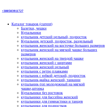
+380503911727
Каталог товаров
(current)
Балетки, чешки
Купальники
купальник детский цельный, подросток
Купальник детский, подросток, раздельный
купальник женский на косточке больших размеров
купальник женский на мягкой чашке больших
размеров
купальник женский на твердой чашке
купальник женский с шортами
купальник женский цельный
купальник с ретро плавками
купальник с юбкой детский, подросток
купальник-майка женский, танкини
купальник-топ молодежный на мягкой
чашке,шторка
Купальники без ростовок
купальники для бассейна женский
купальники для гимнастики и танцев
купальники для подростков