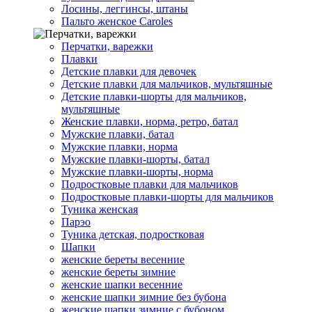
Лосины, леггинсы, штаны
Пальто женское Caroles
Перчатки, варежки
Плавки
Детские плавки для девочек
Детские плавки для мальчиков, мультяшные
Детские плавки-шорты для мальчиков,
мультяшные
Женские плавки, норма, ретро, батал
Мужские плавки, батал
Мужские плавки, норма
Мужские плавки-шорты, батал
Мужские плавки-шорты, норма
Подростковые плавки для мальчиков
Подростковые плавки-шорты для мальчиков
Туникa женская
Парэо
Туника детская, подростковая
Шапки
женские береты весенние
женские береты зимние
женские шапки весенние
женские шапки зимние без бубона
женские шапки зимние с бубоном