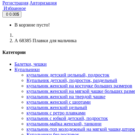
Регистрация
Авторизация
Избранное
0
0.00$
В корзине пусто!
А 68385 Плавки для мальчика
Категории
Балетки, чешки
Купальники
купальник детский цельный, подросток
Купальник детский, подросток, раздельный
купальник женский на косточке больших размеров
купальник женский на мягкой чашке больших разм
купальник женский на твердой чашке
купальник женский с шортами
купальник женский цельный
купальник с ретро плавками
купальник с юбкой детский, подросток
купальник-майка женский, танкини
купальник-топ молодежный на мягкой чашке,шторк
Купальники без ростовок