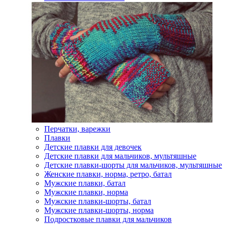
Перчатки, варежки
Плавки
Детские плавки для девочек
Детские плавки для мальчиков, мультяшные
Детские плавки-шорты для мальчиков, мультяшные
Женские плавки, норма, ретро, батал
Мужские плавки, батал
Мужские плавки, норма
Мужские плавки-шорты, батал
Мужские плавки-шорты, норма
Подростковые плавки для мальчиков