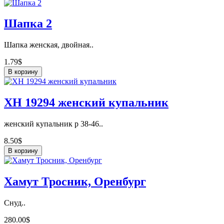
Шапка 2
Шапка женская, двойная..
1.79$
В корзину
ХН 19294 женский купальник
женский купальник р 38-46..
8.50$
В корзину
Хамут Тросник, Оренбург
Снуд..
280.00$