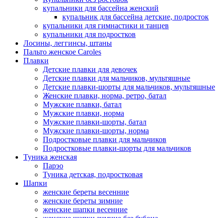
купальники для бассейна женский
купальник для бассейна детские, подросток
купальники для гимнастики и танцев
купальники для подростков
Лосины, леггинсы, штаны
Пальто женское Caroles
Плавки
Детские плавки для девочек
Детские плавки для мальчиков, мультяшные
Детские плавки-шорты для мальчиков, мультяшные
Женские плавки, норма, ретро, батал
Мужские плавки, батал
Мужские плавки, норма
Мужские плавки-шорты, батал
Мужские плавки-шорты, норма
Подростковые плавки для мальчиков
Подростковые плавки-шорты для мальчиков
Туникa женская
Парэо
Туника детская, подростковая
Шапки
женские береты весенние
женские береты зимние
женские шапки весенние