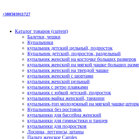
+380503911727
Каталог товаров
(current)
Балетки, чешки
Купальники
купальник детский цельный, подросток
Купальник детский, подросток, раздельный
купальник женский на косточке больших размеров
купальник женский на мягкой чашке больших разм
купальник женский на твердой чашке
купальник женский с шортами
купальник женский цельный
купальник с ретро плавками
купальник с юбкой детский, подросток
купальник-майка женский, танкини
купальник-топ молодежный на мягкой чашке,шторк
Купальники без ростовок
купальники для бассейна женский
купальники для гимнастики и танцев
купальники для подростков
Лосины, леггинсы, штаны
Пальто женское Caroles