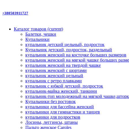
+380503911727
Каталог товаров
(current)
Балетки, чешки
Купальники
купальник детский цельный, подросток
Купальник детский, подросток, раздельный
купальник женский на косточке больших размеров
купальник женский на мягкой чашке больших разм
купальник женский на твердой чашке
купальник женский с шортами
купальник женский цельный
купальник с ретро плавками
купальник с юбкой детский, подросток
купальник-майка женский, танкини
купальник-топ молодежный на мягкой чашке,шторк
Купальники без ростовок
купальники для бассейна женский
купальники для гимнастики и танцев
купальники для подростков
Лосины, леггинсы, штаны
Пальто женское Caroles