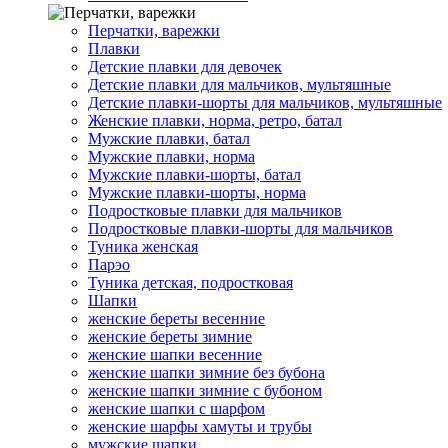
Перчатки, варежки
Плавки
Детские плавки для девочек
Детские плавки для мальчиков, мультяшные
Детские плавки-шорты для мальчиков, мультяшные
Женские плавки, норма, ретро, батал
Мужские плавки, батал
Мужские плавки, норма
Мужские плавки-шорты, батал
Мужские плавки-шорты, норма
Подростковые плавки для мальчиков
Подростковые плавки-шорты для мальчиков
Туникa женская
Парэо
Туника детская, подростковая
Шапки
женские береты весенние
женские береты зимние
женские шапки весенние
женские шапки зимние без бубона
женские шапки зимние с бубоном
женские шапки с шарфом
женские шарфы хамуты и трубы
мужские шапки