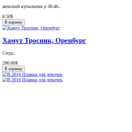
женский купальник р 38-46..
8.50$
В корзину
Хамут Тросник, Оренбург
Снуд..
280.00$
В корзину