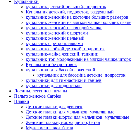
Купальники
купальник детский цельный, подросток
Купальник детский, подросток, раздельный
купальник женский на косточке больших размеров
купальник женский на мягкой чашке больших разм
купальник женский на твердой чашке
купальник женский с шортами
купальник женский цельный
купальник с ретро плавками
купальник с юбкой детский, подросток
купальник-майка женский, танкини
купальник-топ молодежный на мягкой чашке,шторк
Купальники без ростовок
купальники для бассейна женский
купальник для бассейна детские, подросток
купальники для гимнастики и танцев
купальники для подростков
Лосины, леггинсы, штаны
Пальто женское Caroles
Плавки
Детские плавки для девочек
Детские плавки для мальчиков, мультяшные
Детские плавки-шорты для мальчиков, мультяшные
Женские плавки, норма, ретро, батал
Мужские плавки, батал