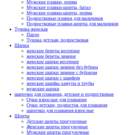
Мужские плавки, норма
Мужские плавки-шорты, батал
Мужские плавки-шорты, норма
Подростковые плавки для мальчиков
Подростковые плавки-шорты для мальчиков
Туникa женская
Парэо
Туника детская, подростковая
Шапки
женские береты весенние
женские береты зимние
женские шапки весенние
женские шапки зимние без бубона
женские шапки зимние с бубоном
женские шапки с шарфом
женские шарфы хамуты и трубы
мужские шапки
шапочки для плавания, детские и подростковые
Очки взрослые для плавания
Очки детские, подросток для плавания
шапочки для плавания взрослые
Шорты
Детские шорты прогулочные
Женские шорты прогулочные
Мужские шорты прогулочные