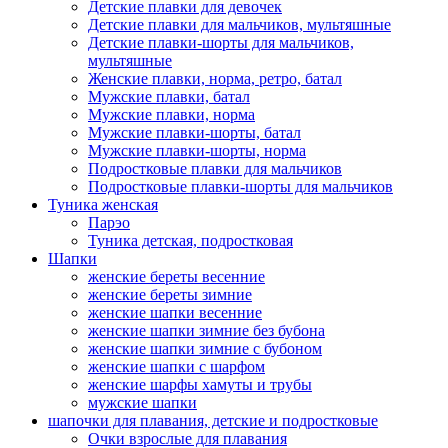
Детские плавки для девочек
Детские плавки для мальчиков, мультяшные
Детские плавки-шорты для мальчиков,
мультяшные
Женские плавки, норма, ретро, батал
Мужские плавки, батал
Мужские плавки, норма
Мужские плавки-шорты, батал
Мужские плавки-шорты, норма
Подростковые плавки для мальчиков
Подростковые плавки-шорты для мальчиков
Туникa женская
Парэо
Туника детская, подростковая
Шапки
женские береты весенние
женские береты зимние
женские шапки весенние
женские шапки зимние без бубона
женские шапки зимние с бубоном
женские шапки с шарфом
женские шарфы хамуты и трубы
мужские шапки
шапочки для плавания, детские и подростковые
Очки взрослые для плавания