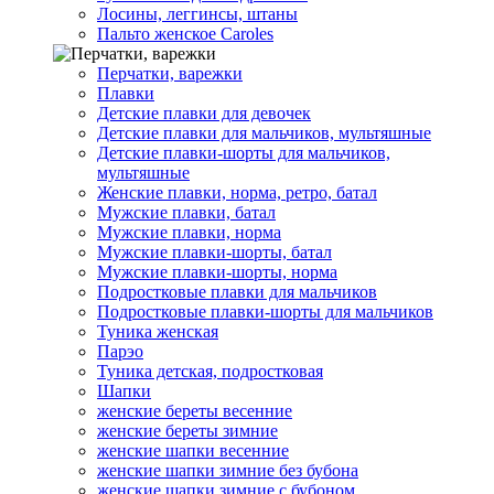
Лосины, леггинсы, штаны
Пальто женское Caroles
Перчатки, варежки
Плавки
Детские плавки для девочек
Детские плавки для мальчиков, мультяшные
Детские плавки-шорты для мальчиков,
мультяшные
Женские плавки, норма, ретро, батал
Мужские плавки, батал
Мужские плавки, норма
Мужские плавки-шорты, батал
Мужские плавки-шорты, норма
Подростковые плавки для мальчиков
Подростковые плавки-шорты для мальчиков
Туникa женская
Парэо
Туника детская, подростковая
Шапки
женские береты весенние
женские береты зимние
женские шапки весенние
женские шапки зимние без бубона
женские шапки зимние с бубоном