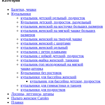
Категории
Балетки, чешки
Купальники
купальник детский цельный, подросток
Купальник детский, подросток, раздельный
купальник женский на косточке больших размеров
купальник женский на мягкой чашке больших
размеров
купальник женский на твердой чашке
купальник женский с шортами
купальник женский цельный
купальник с ретро плавками
купальник с юбкой детский, подросток
купальник-майка женский, танкини
купальник-топ молодежный на мягкой
чашке,шторка
Купальники без ростовок
купальники для бассейна женский
купальник для бассейна детские, подросток
купальники для гимнастики и танцев
купальники для подростков
Лосины, леггинсы, штаны
Пальто женское Caroles
Плавки