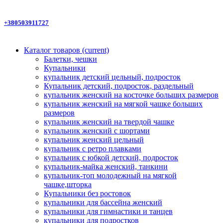
+380503911727
Каталог товаров
(current)
Балетки, чешки
Купальники
купальник детский цельный, подросток
Купальник детский, подросток, раздельный
купальник женский на косточке больших размеров
купальник женский на мягкой чашке больших
размеров
купальник женский на твердой чашке
купальник женский с шортами
купальник женский цельный
купальник с ретро плавками
купальник с юбкой детский, подросток
купальник-майка женский, танкини
купальник-топ молодежный на мягкой
чашке,шторка
Купальники без ростовок
купальники для бассейна женский
купальники для гимнастики и танцев
купальники для подростков