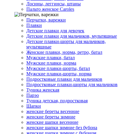
Лосины, леггинсы, штаны
Пальто женское Caroles
Перчатки, варежки
Плавки
Детские плавки для девочек
Детские плавки для мальчиков, мультяшные
Детские плавки-шорты для мальчиков,
мультяшные
Женские плавки, норма, ретро, батал
Мужские плавки, батал
Мужские плавки, норма
Мужские плавки-шорты, батал
Мужские плавки-шорты, норма
Подростковые плавки для мальчиков
Подростковые плавки-шорты для мальчиков
Туникa женская
Парэо
Туника детская, подростковая
Шапки
женские береты весенние
женские береты зимние
женские шапки весенние
женские шапки зимние без бубона
женские шапки зимние с бубоном