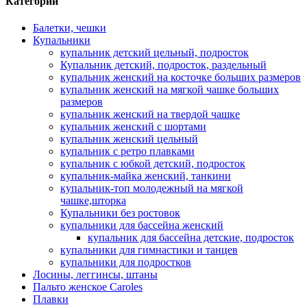
Категории
Балетки, чешки
Купальники
купальник детский цельный, подросток
Купальник детский, подросток, раздельный
купальник женский на косточке больших размеров
купальник женский на мягкой чашке больших
размеров
купальник женский на твердой чашке
купальник женский с шортами
купальник женский цельный
купальник с ретро плавками
купальник с юбкой детский, подросток
купальник-майка женский, танкини
купальник-топ молодежный на мягкой
чашке,шторка
Купальники без ростовок
купальники для бассейна женский
купальник для бассейна детские, подросток
купальники для гимнастики и танцев
купальники для подростков
Лосины, леггинсы, штаны
Пальто женское Caroles
Плавки