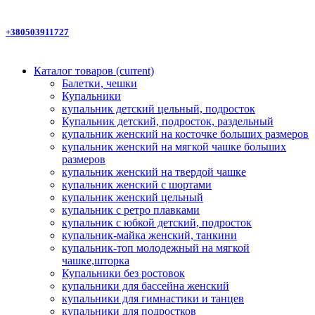
+380503911727
Каталог товаров
(current)
Балетки, чешки
Купальники
купальник детский цельный, подросток
Купальник детский, подросток, раздельный
купальник женский на косточке больших размеров
купальник женский на мягкой чашке больших
размеров
купальник женский на твердой чашке
купальник женский с шортами
купальник женский цельный
купальник с ретро плавками
купальник с юбкой детский, подросток
купальник-майка женский, танкини
купальник-топ молодежный на мягкой
чашке,шторка
Купальники без ростовок
купальники для бассейна женский
купальники для гимнастики и танцев
купальники для подростков