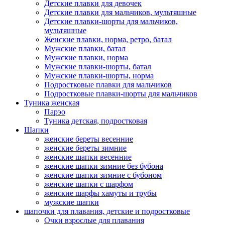
Детские плавки для девочек
Детские плавки для мальчиков, мультяшные
Детские плавки-шорты для мальчиков,
мультяшные
Женские плавки, норма, ретро, батал
Мужские плавки, батал
Мужские плавки, норма
Мужские плавки-шорты, батал
Мужские плавки-шорты, норма
Подростковые плавки для мальчиков
Подростковые плавки-шорты для мальчиков
Туникa женская
Парэо
Туника детская, подростковая
Шапки
женские береты весенние
женские береты зимние
женские шапки весенние
женские шапки зимние без бубона
женские шапки зимние с бубоном
женские шапки с шарфом
женские шарфы хамуты и трубы
мужские шапки
шапочки для плавания, детские и подростковые
Очки взрослые для плавания