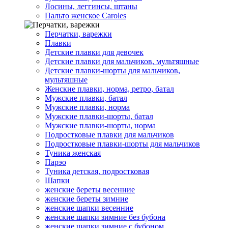
Лосины, леггинсы, штаны
Пальто женское Caroles
Перчатки, варежки
Плавки
Детские плавки для девочек
Детские плавки для мальчиков, мультяшные
Детские плавки-шорты для мальчиков,
мультяшные
Женские плавки, норма, ретро, батал
Мужские плавки, батал
Мужские плавки, норма
Мужские плавки-шорты, батал
Мужские плавки-шорты, норма
Подростковые плавки для мальчиков
Подростковые плавки-шорты для мальчиков
Туникa женская
Парэо
Туника детская, подростковая
Шапки
женские береты весенние
женские береты зимние
женские шапки весенние
женские шапки зимние без бубона
женские шапки зимние с бубоном