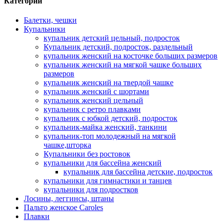
Категории
Балетки, чешки
Купальники
купальник детский цельный, подросток
Купальник детский, подросток, раздельный
купальник женский на косточке больших размеров
купальник женский на мягкой чашке больших
размеров
купальник женский на твердой чашке
купальник женский с шортами
купальник женский цельный
купальник с ретро плавками
купальник с юбкой детский, подросток
купальник-майка женский, танкини
купальник-топ молодежный на мягкой
чашке,шторка
Купальники без ростовок
купальники для бассейна женский
купальник для бассейна детские, подросток
купальники для гимнастики и танцев
купальники для подростков
Лосины, леггинсы, штаны
Пальто женское Caroles
Плавки