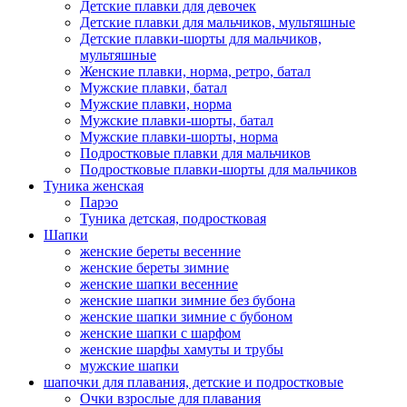
Детские плавки для девочек
Детские плавки для мальчиков, мультяшные
Детские плавки-шорты для мальчиков,
мультяшные
Женские плавки, норма, ретро, батал
Мужские плавки, батал
Мужские плавки, норма
Мужские плавки-шорты, батал
Мужские плавки-шорты, норма
Подростковые плавки для мальчиков
Подростковые плавки-шорты для мальчиков
Туникa женская
Парэо
Туника детская, подростковая
Шапки
женские береты весенние
женские береты зимние
женские шапки весенние
женские шапки зимние без бубона
женские шапки зимние с бубоном
женские шапки с шарфом
женские шарфы хамуты и трубы
мужские шапки
шапочки для плавания, детские и подростковые
Очки взрослые для плавания