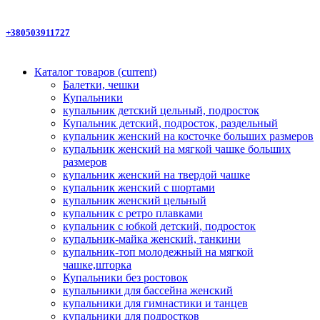
+380503911727
Каталог товаров
(current)
Балетки, чешки
Купальники
купальник детский цельный, подросток
Купальник детский, подросток, раздельный
купальник женский на косточке больших размеров
купальник женский на мягкой чашке больших
размеров
купальник женский на твердой чашке
купальник женский с шортами
купальник женский цельный
купальник с ретро плавками
купальник с юбкой детский, подросток
купальник-майка женский, танкини
купальник-топ молодежный на мягкой
чашке,шторка
Купальники без ростовок
купальники для бассейна женский
купальники для гимнастики и танцев
купальники для подростков