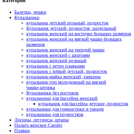
Категории
Балетки, чешки
Купальники
купальник детский цельный, подросток
Купальник детский, подросток, раздельный
купальник женский на косточке больших размеров
купальник женский на мягкой чашке больших
размеров
купальник женский на твердой чашке
купальник женский с шортами
купальник женский цельный
купальник с ретро плавками
купальник с юбкой детский, подросток
купальник-майка женский, танкини
купальник-топ молодежный на мягкой
чашке,шторка
Купальники без ростовок
купальники для бассейна женский
купальник для бассейна детские, подросток
купальники для гимнастики и танцев
купальники для подростков
Лосины, леггинсы, штаны
Пальто женское Caroles
Плавки