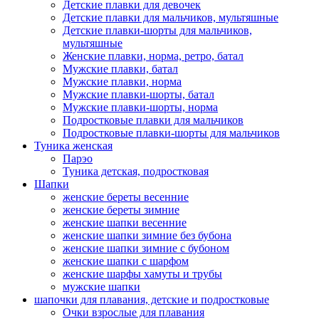
Детские плавки для девочек
Детские плавки для мальчиков, мультяшные
Детские плавки-шорты для мальчиков,
мультяшные
Женские плавки, норма, ретро, батал
Мужские плавки, батал
Мужские плавки, норма
Мужские плавки-шорты, батал
Мужские плавки-шорты, норма
Подростковые плавки для мальчиков
Подростковые плавки-шорты для мальчиков
Туникa женская
Парэо
Туника детская, подростковая
Шапки
женские береты весенние
женские береты зимние
женские шапки весенние
женские шапки зимние без бубона
женские шапки зимние с бубоном
женские шапки с шарфом
женские шарфы хамуты и трубы
мужские шапки
шапочки для плавания, детские и подростковые
Очки взрослые для плавания