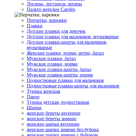
Лосины, леггинсы, штаны
Пальто женское Caroles
Перчатки, варежки
Плавки
Детские плавки для девочек
Детские плавки для мальчиков, мультяшные
Детские плавки-шорты для мальчиков,
мультяшные
Женские плавки, норма, ретро, батал
Мужские плавки, батал
Мужские плавки, норма
Мужские плавки-шорты, батал
Мужские плавки-шорты, норма
Подростковые плавки для мальчиков
Подростковые плавки-шорты для мальчиков
Туникa женская
Парэо
Туника детская, подростковая
Шапки
женские береты весенние
женские береты зимние
женские шапки весенние
женские шапки зимние без бубона
женские шапки зимние с бубоном