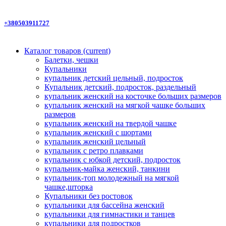
+380503911727
Каталог товаров
(current)
Балетки, чешки
Купальники
купальник детский цельный, подросток
Купальник детский, подросток, раздельный
купальник женский на косточке больших размеров
купальник женский на мягкой чашке больших
размеров
купальник женский на твердой чашке
купальник женский с шортами
купальник женский цельный
купальник с ретро плавками
купальник с юбкой детский, подросток
купальник-майка женский, танкини
купальник-топ молодежный на мягкой
чашке,шторка
Купальники без ростовок
купальники для бассейна женский
купальники для гимнастики и танцев
купальники для подростков