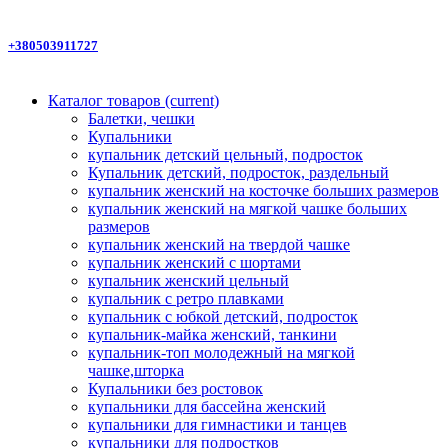
+380503911727
Каталог товаров
(current)
Балетки, чешки
Купальники
купальник детский цельный, подросток
Купальник детский, подросток, раздельный
купальник женский на косточке больших размеров
купальник женский на мягкой чашке больших
размеров
купальник женский на твердой чашке
купальник женский с шортами
купальник женский цельный
купальник с ретро плавками
купальник с юбкой детский, подросток
купальник-майка женский, танкини
купальник-топ молодежный на мягкой
чашке,шторка
Купальники без ростовок
купальники для бассейна женский
купальники для гимнастики и танцев
купальники для подростков