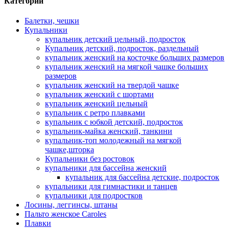
Категории
Балетки, чешки
Купальники
купальник детский цельный, подросток
Купальник детский, подросток, раздельный
купальник женский на косточке больших размеров
купальник женский на мягкой чашке больших
размеров
купальник женский на твердой чашке
купальник женский с шортами
купальник женский цельный
купальник с ретро плавками
купальник с юбкой детский, подросток
купальник-майка женский, танкини
купальник-топ молодежный на мягкой
чашке,шторка
Купальники без ростовок
купальники для бассейна женский
купальник для бассейна детские, подросток
купальники для гимнастики и танцев
купальники для подростков
Лосины, леггинсы, штаны
Пальто женское Caroles
Плавки