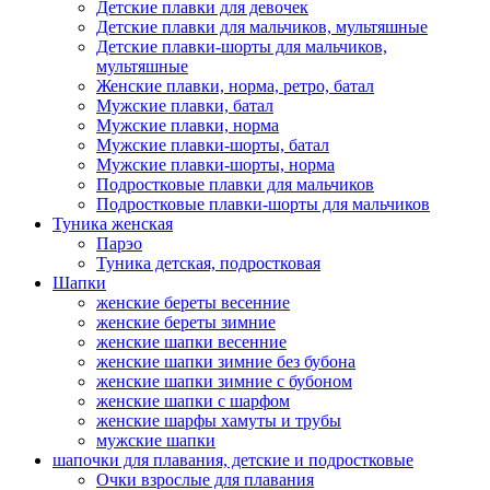
Детские плавки для девочек
Детские плавки для мальчиков, мультяшные
Детские плавки-шорты для мальчиков,
мультяшные
Женские плавки, норма, ретро, батал
Мужские плавки, батал
Мужские плавки, норма
Мужские плавки-шорты, батал
Мужские плавки-шорты, норма
Подростковые плавки для мальчиков
Подростковые плавки-шорты для мальчиков
Туникa женская
Парэо
Туника детская, подростковая
Шапки
женские береты весенние
женские береты зимние
женские шапки весенние
женские шапки зимние без бубона
женские шапки зимние с бубоном
женские шапки с шарфом
женские шарфы хамуты и трубы
мужские шапки
шапочки для плавания, детские и подростковые
Очки взрослые для плавания