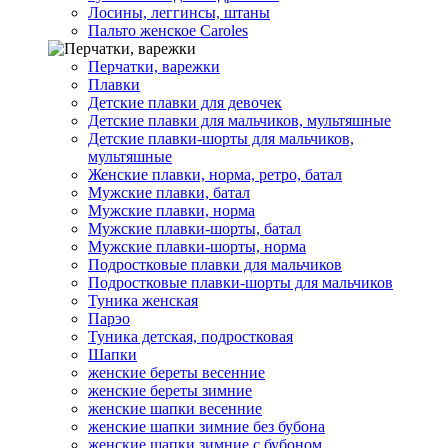
Лосины, леггинсы, штаны
Пальто женское Caroles
Перчатки, варежки
Плавки
Детские плавки для девочек
Детские плавки для мальчиков, мультяшные
Детские плавки-шорты для мальчиков,
мультяшные
Женские плавки, норма, ретро, батал
Мужские плавки, батал
Мужские плавки, норма
Мужские плавки-шорты, батал
Мужские плавки-шорты, норма
Подростковые плавки для мальчиков
Подростковые плавки-шорты для мальчиков
Туникa женская
Парэо
Туника детская, подростковая
Шапки
женские береты весенние
женские береты зимние
женские шапки весенние
женские шапки зимние без бубона
женские шапки зимние с бубоном