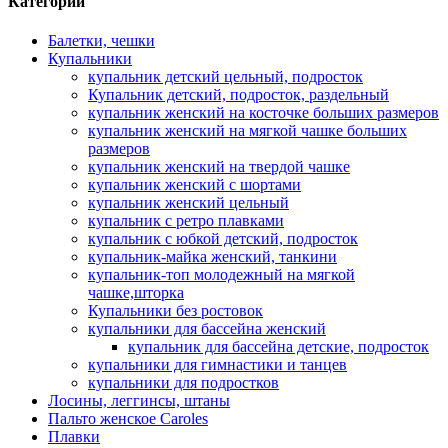
Категории
Балетки, чешки
Купальники
купальник детский цельный, подросток
Купальник детский, подросток, раздельный
купальник женский на косточке больших размеров
купальник женский на мягкой чашке больших
размеров
купальник женский на твердой чашке
купальник женский с шортами
купальник женский цельный
купальник с ретро плавками
купальник с юбкой детский, подросток
купальник-майка женский, танкини
купальник-топ молодежный на мягкой
чашке,шторка
Купальники без ростовок
купальники для бассейна женский
купальник для бассейна детские, подросток
купальники для гимнастики и танцев
купальники для подростков
Лосины, леггинсы, штаны
Пальто женское Caroles
Плавки