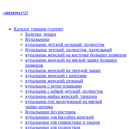
+380503911727
Каталог товаров
(current)
Балетки, чешки
Купальники
купальник детский цельный, подросток
Купальник детский, подросток, раздельный
купальник женский на косточке больших размеров
купальник женский на мягкой чашке больших
размеров
купальник женский на твердой чашке
купальник женский с шортами
купальник женский цельный
купальник с ретро плавками
купальник с юбкой детский, подросток
купальник-майка женский, танкини
купальник-топ молодежный на мягкой
чашке,шторка
Купальники без ростовок
купальники для бассейна женский
купальники для гимнастики и танцев
купальники для подростков