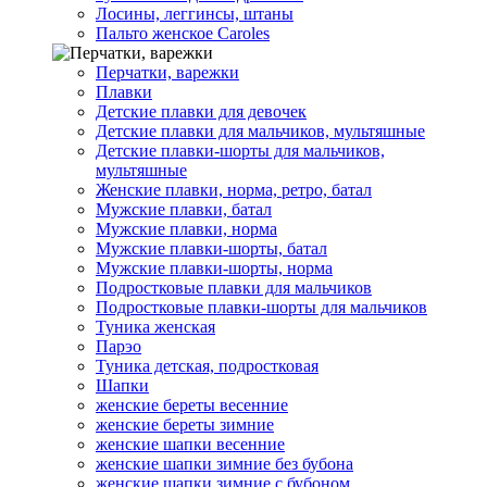
Лосины, леггинсы, штаны
Пальто женское Caroles
Перчатки, варежки
Плавки
Детские плавки для девочек
Детские плавки для мальчиков, мультяшные
Детские плавки-шорты для мальчиков,
мультяшные
Женские плавки, норма, ретро, батал
Мужские плавки, батал
Мужские плавки, норма
Мужские плавки-шорты, батал
Мужские плавки-шорты, норма
Подростковые плавки для мальчиков
Подростковые плавки-шорты для мальчиков
Туникa женская
Парэо
Туника детская, подростковая
Шапки
женские береты весенние
женские береты зимние
женские шапки весенние
женские шапки зимние без бубона
женские шапки зимние с бубоном