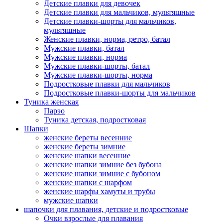
Детские плавки для девочек
Детские плавки для мальчиков, мультяшные
Детские плавки-шорты для мальчиков,
мультяшные
Женские плавки, норма, ретро, батал
Мужские плавки, батал
Мужские плавки, норма
Мужские плавки-шорты, батал
Мужские плавки-шорты, норма
Подростковые плавки для мальчиков
Подростковые плавки-шорты для мальчиков
Туникa женская
Парэо
Туника детская, подростковая
Шапки
женские береты весенние
женские береты зимние
женские шапки весенние
женские шапки зимние без бубона
женские шапки зимние с бубоном
женские шапки с шарфом
женские шарфы хамуты и трубы
мужские шапки
шапочки для плавания, детские и подростковые
Очки взрослые для плавания