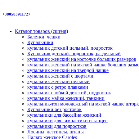
+380503911727
Каталог товаров
(current)
Балетки, чешки
Купальники
купальник детский цельный, подросток
Купальник детский, подросток, раздельный
купальник женский на косточке больших размеров
купальник женский на мягкой чашке больших разм
купальник женский на твердой чашке
купальник женский с шортами
купальник женский цельный
купальник с ретро плавками
купальник с юбкой детский, подросток
купальник-майка женский, танкини
купальник-топ молодежный на мягкой чашке,шторк
Купальники без ростовок
купальники для бассейна женский
купальники для гимнастики и танцев
купальники для подростков
Лосины, леггинсы, штаны
Пальто женское Caroles