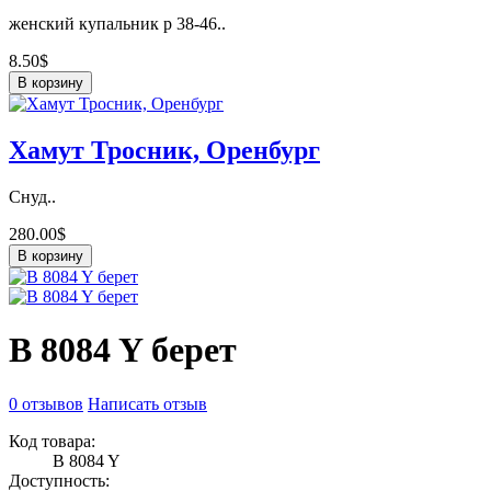
женский купальник р 38-46..
8.50$
В корзину
Хамут Тросник, Оренбург
Снуд..
280.00$
В корзину
B 8084 Y берет
0 отзывов
Написать отзыв
Код товара:
B 8084 Y
Доступность: