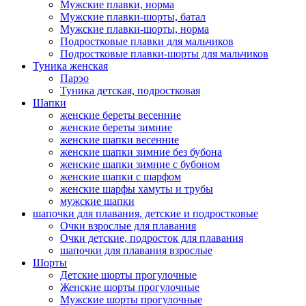
Мужские плавки, норма
Мужские плавки-шорты, батал
Мужские плавки-шорты, норма
Подростковые плавки для мальчиков
Подростковые плавки-шорты для мальчиков
Туникa женская
Парэо
Туника детская, подростковая
Шапки
женские береты весенние
женские береты зимние
женские шапки весенние
женские шапки зимние без бубона
женские шапки зимние с бубоном
женские шапки с шарфом
женские шарфы хамуты и трубы
мужские шапки
шапочки для плавания, детские и подростковые
Очки взрослые для плавания
Очки детские, подросток для плавания
шапочки для плавания взрослые
Шорты
Детские шорты прогулочные
Женские шорты прогулочные
Мужские шорты прогулочные