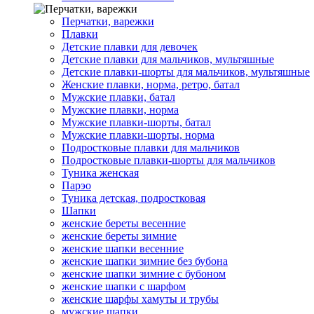
Перчатки, варежки
Плавки
Детские плавки для девочек
Детские плавки для мальчиков, мультяшные
Детские плавки-шорты для мальчиков, мультяшные
Женские плавки, норма, ретро, батал
Мужские плавки, батал
Мужские плавки, норма
Мужские плавки-шорты, батал
Мужские плавки-шорты, норма
Подростковые плавки для мальчиков
Подростковые плавки-шорты для мальчиков
Туникa женская
Парэо
Туника детская, подростковая
Шапки
женские береты весенние
женские береты зимние
женские шапки весенние
женские шапки зимние без бубона
женские шапки зимние с бубоном
женские шапки с шарфом
женские шарфы хамуты и трубы
мужские шапки