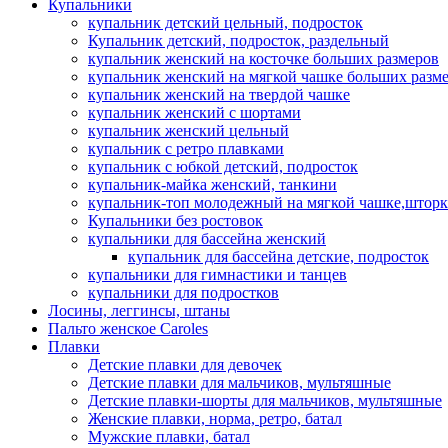
Купальники
купальник детский цельный, подросток
Купальник детский, подросток, раздельный
купальник женский на косточке больших размеров
купальник женский на мягкой чашке больших разм
купальник женский на твердой чашке
купальник женский с шортами
купальник женский цельный
купальник с ретро плавками
купальник с юбкой детский, подросток
купальник-майка женский, танкини
купальник-топ молодежный на мягкой чашке,шторк
Купальники без ростовок
купальники для бассейна женский
купальник для бассейна детские, подросток
купальники для гимнастики и танцев
купальники для подростков
Лосины, леггинсы, штаны
Пальто женское Caroles
Плавки
Детские плавки для девочек
Детские плавки для мальчиков, мультяшные
Детские плавки-шорты для мальчиков, мультяшные
Женские плавки, норма, ретро, батал
Мужские плавки, батал