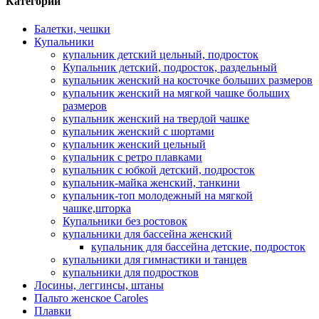
Категории
Балетки, чешки
Купальники
купальник детский цельный, подросток
Купальник детский, подросток, раздельный
купальник женский на косточке больших размеров
купальник женский на мягкой чашке больших
размеров
купальник женский на твердой чашке
купальник женский с шортами
купальник женский цельный
купальник с ретро плавками
купальник с юбкой детский, подросток
купальник-майка женский, танкини
купальник-топ молодежный на мягкой
чашке,шторка
Купальники без ростовок
купальники для бассейна женский
купальник для бассейна детские, подросток
купальники для гимнастики и танцев
купальники для подростков
Лосины, леггинсы, штаны
Пальто женское Caroles
Плавки