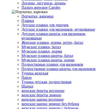
Лосины, леггинсы, штаны
Пальто женское Caroles
Перчатки, варежки
Плавки
Детские плавки для девочек
Детские плавки для мальчиков, мультяшные
Детские плавки-шорты для мальчиков,
мультяшные
Женские плавки, норма, ретро, батал
Мужские плавки, батал
Мужские плавки, норма
Мужские плавки-шорты, батал
Мужские плавки-шорты, норма
Подростковые плавки для мальчиков
Подростковые плавки-шорты для мальчиков
Туникa женская
Парэо
Туника детская, подростковая
Шапки
женские береты весенние
женские береты зимние
женские шапки весенние
женские шапки зимние без бубона
женские шапки зимние с бубоном