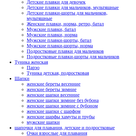
Детские плавки для девочек
Детские плавки для мальчиков, мультяшные
Детские плавки-шорты для мальчиков,
мультяшные
Женские плавки, норма, ретро, батал
Мужские плавки, батал
Мужские плавки, норма
Мужские плавки-шорты, батал
Мужские плавки-шорты, норма
Подростковые плавки для мальчиков
Подростковые плавки-шорты для мальчиков
Туникa женская
Парэо
Туника детская, подростковая
Шапки
женские береты весенние
женские береты зимние
женские шапки весенние
женские шапки зимние без бубона
женские шапки зимние с бубоном
женские шапки с шарфом
женские шарфы хамуты и трубы
мужские шапки
шапочки для плавания, детские и подростковые
Очки взрослые для плавания