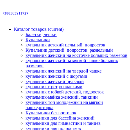
+380503911727
Каталог товаров
(current)
Балетки, чешки
Купальники
купальник детский цельный, подросток
Купальник детский, подросток, раздельный
купальник женский на косточке больших размеров
купальник женский на мягкой чашке больших
размеров
купальник женский на твердой чашке
купальник женский с шортами
купальник женский цельный
купальник с ретро плавками
купальник с юбкой детский, подросток
купальник-майка женский, танкини
купальник-топ молодежный на мягкой
чашке,шторка
Купальники без ростовок
купальники для бассейна женский
купальники для гимнастики и танцев
купальники для подростков