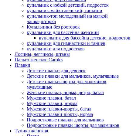
купальник с юбкой детский, подросток
купальник-майка женский, танкини
купальник-топ молодежный на мягкой
чашке,шторка
Купальники без ростовок
купальники для бассейна женский
купальник для бассейна детские, подросток
купальники для гимнастики и танцев
купальники для подростков
Лосины, леггинсы, штаны
Пальто женское Caroles
Плавки
Детские плавки для девочек
Детские плавки для мальчиков, мультяшные
Детские плавки-шорты для мальчиков,
мультяшные
Женские плавки, норма, ретро, батал
Мужские плавки, батал
Мужские плавки, норма
Мужские плавки-шорты, батал
Мужские плавки-шорты, норма
Подростковые плавки для мальчиков
Подростковые плавки-шорты для мальчиков
Туникa женская