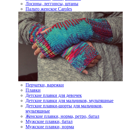
Лосины, леггинсы, штаны
Пальто женское Caroles
Перчатки, варежки
Плавки
Детские плавки для девочек
Детские плавки для мальчиков, мультяшные
Детские плавки-шорты для мальчиков,
мультяшные
Женские плавки, норма, ретро, батал
Мужские плавки, батал
Мужские плавки, норма