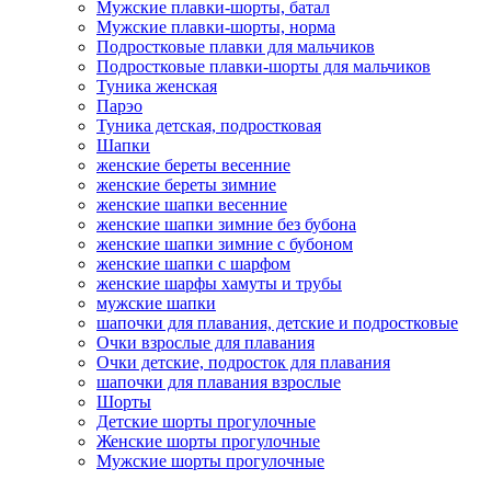
Мужские плавки-шорты, батал
Мужские плавки-шорты, норма
Подростковые плавки для мальчиков
Подростковые плавки-шорты для мальчиков
Туникa женская
Парэо
Туника детская, подростковая
Шапки
женские береты весенние
женские береты зимние
женские шапки весенние
женские шапки зимние без бубона
женские шапки зимние с бубоном
женские шапки с шарфом
женские шарфы хамуты и трубы
мужские шапки
шапочки для плавания, детские и подростковые
Очки взрослые для плавания
Очки детские, подросток для плавания
шапочки для плавания взрослые
Шорты
Детские шорты прогулочные
Женские шорты прогулочные
Мужские шорты прогулочные