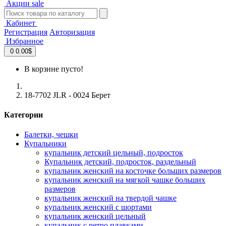
Акции
sale
Кабинет
Регистрация
Авторизация
Избранное
0
0.00$
В корзине пусто!
18-7702 JLR - 0024 Берет
Категории
Балетки, чешки
Купальники
купальник детский цельный, подросток
Купальник детский, подросток, раздельный
купальник женский на косточке больших размеров
купальник женский на мягкой чашке больших
размеров
купальник женский на твердой чашке
купальник женский с шортами
купальник женский цельный
купальник с ретро плавками