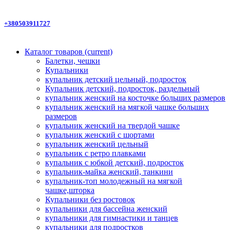
+380503911727
Каталог товаров
(current)
Балетки, чешки
Купальники
купальник детский цельный, подросток
Купальник детский, подросток, раздельный
купальник женский на косточке больших размеров
купальник женский на мягкой чашке больших
размеров
купальник женский на твердой чашке
купальник женский с шортами
купальник женский цельный
купальник с ретро плавками
купальник с юбкой детский, подросток
купальник-майка женский, танкини
купальник-топ молодежный на мягкой
чашке,шторка
Купальники без ростовок
купальники для бассейна женский
купальники для гимнастики и танцев
купальники для подростков