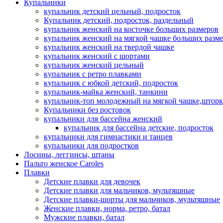
Купальники
купальник детский цельный, подросток
Купальник детский, подросток, раздельный
купальник женский на косточке больших размеров
купальник женский на мягкой чашке больших разм
купальник женский на твердой чашке
купальник женский с шортами
купальник женский цельный
купальник с ретро плавками
купальник с юбкой детский, подросток
купальник-майка женский, танкини
купальник-топ молодежный на мягкой чашке,шторк
Купальники без ростовок
купальники для бассейна женский
купальник для бассейна детские, подросток
купальники для гимнастики и танцев
купальники для подростков
Лосины, леггинсы, штаны
Пальто женское Caroles
Плавки
Детские плавки для девочек
Детские плавки для мальчиков, мультяшные
Детские плавки-шорты для мальчиков, мультяшные
Женские плавки, норма, ретро, батал
Мужские плавки, батал