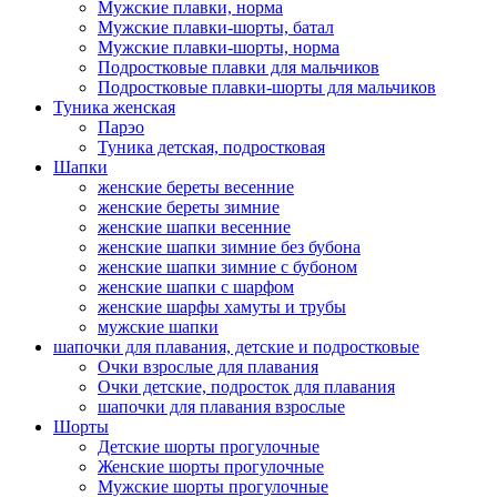
Мужские плавки, норма
Мужские плавки-шорты, батал
Мужские плавки-шорты, норма
Подростковые плавки для мальчиков
Подростковые плавки-шорты для мальчиков
Туникa женская
Парэо
Туника детская, подростковая
Шапки
женские береты весенние
женские береты зимние
женские шапки весенние
женские шапки зимние без бубона
женские шапки зимние с бубоном
женские шапки с шарфом
женские шарфы хамуты и трубы
мужские шапки
шапочки для плавания, детские и подростковые
Очки взрослые для плавания
Очки детские, подросток для плавания
шапочки для плавания взрослые
Шорты
Детские шорты прогулочные
Женские шорты прогулочные
Мужские шорты прогулочные