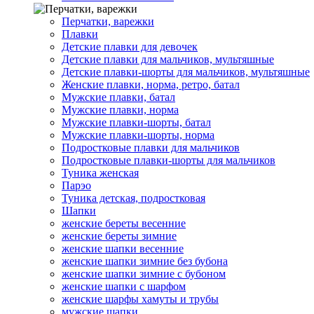
Перчатки, варежки
Плавки
Детские плавки для девочек
Детские плавки для мальчиков, мультяшные
Детские плавки-шорты для мальчиков, мультяшные
Женские плавки, норма, ретро, батал
Мужские плавки, батал
Мужские плавки, норма
Мужские плавки-шорты, батал
Мужские плавки-шорты, норма
Подростковые плавки для мальчиков
Подростковые плавки-шорты для мальчиков
Туникa женская
Парэо
Туника детская, подростковая
Шапки
женские береты весенние
женские береты зимние
женские шапки весенние
женские шапки зимние без бубона
женские шапки зимние с бубоном
женские шапки с шарфом
женские шарфы хамуты и трубы
мужские шапки