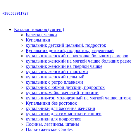
+380503911727
Каталог товаров
(current)
Балетки, чешки
Купальники
купальник детский цельный, подросток
Купальник детский, подросток, раздельный
купальник женский на косточке больших размеров
купальник женский на мягкой чашке больших разм
купальник женский на твердой чашке
купальник женский с шортами
купальник женский цельный
купальник с ретро плавками
купальник с юбкой детский, подросток
купальник-майка женский, танкини
купальник-топ молодежный на мягкой чашке,шторк
Купальники без ростовок
купальники для бассейна женский
купальники для гимнастики и танцев
купальники для подростков
Лосины, леггинсы, штаны
Пальто женское Caroles