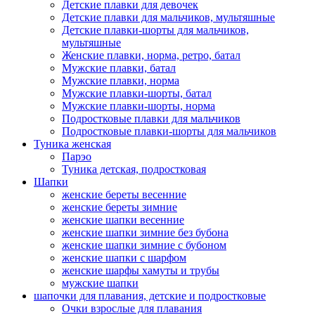
Детские плавки для девочек
Детские плавки для мальчиков, мультяшные
Детские плавки-шорты для мальчиков,
мультяшные
Женские плавки, норма, ретро, батал
Мужские плавки, батал
Мужские плавки, норма
Мужские плавки-шорты, батал
Мужские плавки-шорты, норма
Подростковые плавки для мальчиков
Подростковые плавки-шорты для мальчиков
Туникa женская
Парэо
Туника детская, подростковая
Шапки
женские береты весенние
женские береты зимние
женские шапки весенние
женские шапки зимние без бубона
женские шапки зимние с бубоном
женские шапки с шарфом
женские шарфы хамуты и трубы
мужские шапки
шапочки для плавания, детские и подростковые
Очки взрослые для плавания