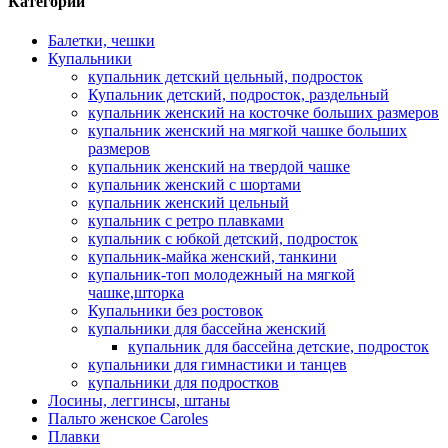
Категории
Балетки, чешки
Купальники
купальник детский цельный, подросток
Купальник детский, подросток, раздельный
купальник женский на косточке больших размеров
купальник женский на мягкой чашке больших
размеров
купальник женский на твердой чашке
купальник женский с шортами
купальник женский цельный
купальник с ретро плавками
купальник с юбкой детский, подросток
купальник-майка женский, танкини
купальник-топ молодежный на мягкой
чашке,шторка
Купальники без ростовок
купальники для бассейна женский
купальник для бассейна детские, подросток
купальники для гимнастики и танцев
купальники для подростков
Лосины, леггинсы, штаны
Пальто женское Caroles
Плавки