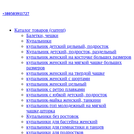
+380503911727
Каталог товаров
(current)
Балетки, чешки
Купальники
купальник детский цельный, подросток
Купальник детский, подросток, раздельный
купальник женский на косточке больших размеров
купальник женский на мягкой чашке больших
размеров
купальник женский на твердой чашке
купальник женский с шортами
купальник женский цельный
купальник с ретро плавками
купальник с юбкой детский, подросток
купальник-майка женский, танкини
купальник-топ молодежный на мягкой
чашке,шторка
Купальники без ростовок
купальники для бассейна женский
купальники для гимнастики и танцев
купальники для подростков