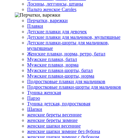
Лосины, леггинсы, штаны
Пальто женское Caroles
Перчатки, варежки
Плавки
Детские плавки для девочек
Детские плавки для мальчиков, мультяшные
Детские плавки-шорты для мальчиков,
мультяшные
Женские плавки, норма, ретро, батал
Мужские плавки, батал
Мужские плавки, норма
Мужские плавки-шорты, батал
Мужские плавки-шорты, норма
Подростковые плавки для мальчиков
Подростковые плавки-шорты для мальчиков
Туникa женская
Парэо
Туника детская, подростковая
Шапки
женские береты весенние
женские береты зимние
женские шапки весенние
женские шапки зимние без бубона
женские шапки зимние с бубоном