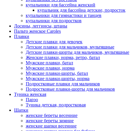
купальники для бассейна женский
купальник для бассейна детские, подросток
купальники для гимнастики и танцев
купальники для подростков
Лосины, леггинсы, штаны
Пальто женское Caroles
Плавки
Детские плавки для девочек
Детские плавки для мальчиков, мультяшные
Детские плавки-шорты для мальчиков, мультяшные
Женские плавки, норма, ретро, батал
Мужские плавки, батал
Мужские плавки, норма
Мужские плавки-шорты, батал
Мужские плавки-шорты, норма
Подростковые плавки для мальчиков
Подростковые плавки-шорты для мальчиков
Туникa женская
Парэо
Туника детская, подростковая
Шапки
женские береты весенние
женские береты зимние
женские шапки весенние