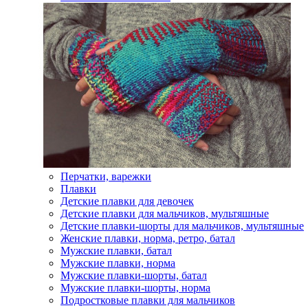
Перчатки, варежки
Плавки
Детские плавки для девочек
Детские плавки для мальчиков, мультяшные
Детские плавки-шорты для мальчиков, мультяшные
Женские плавки, норма, ретро, батал
Мужские плавки, батал
Мужские плавки, норма
Мужские плавки-шорты, батал
Мужские плавки-шорты, норма
Подростковые плавки для мальчиков