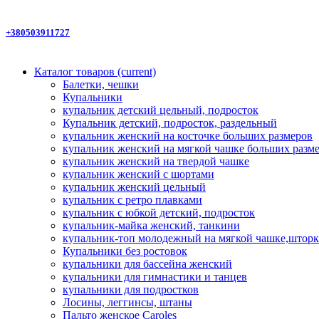
+380503911727
Каталог товаров
(current)
Балетки, чешки
Купальники
купальник детский цельный, подросток
Купальник детский, подросток, раздельный
купальник женский на косточке больших размеров
купальник женский на мягкой чашке больших разм
купальник женский на твердой чашке
купальник женский с шортами
купальник женский цельный
купальник с ретро плавками
купальник с юбкой детский, подросток
купальник-майка женский, танкини
купальник-топ молодежный на мягкой чашке,шторк
Купальники без ростовок
купальники для бассейна женский
купальники для гимнастики и танцев
купальники для подростков
Лосины, леггинсы, штаны
Пальто женское Caroles