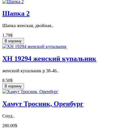
Шапка 2
Шапка женская, двойная..
1.79$
В корзину
ХН 19294 женский купальник
женский купальник р 38-46..
8.50$
В корзину
Хамут Тросник, Оренбург
Снуд..
280.00$