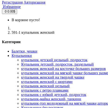
Регистрация
Авторизация
Избранное
0
0.00$
В корзине пусто!
591-1 купальник женский
Категории
Балетки, чешки
Купальники
купальник детский цельный, подросток
Купальник детский, подросток, раздельный
купальник женский на косточке больших размеров
купальник женский на мягкой чашке больших разм
купальник женский на твердой чашке
купальник женский с шортами
купальник женский цельный
купальник с ретро плавками
купальник с юбкой детский, подросток
купальник-майка женский, танкини
купальник-топ молодежный на мягкой чашке,шторк
Купальники без ростовок