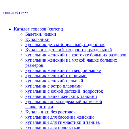
+380503911727
Каталог товаров
(current)
Балетки, чешки
Купальники
купальник детский цельный, подросток
Купальник детский, подросток, раздельный
купальник женский на косточке больших размеров
купальник женский на мягкой чашке больших
размеров
купальник женский на твердой чашке
купальник женский с шортами
купальник женский цельный
купальник с ретро плавками
купальник с юбкой детский, подросток
купальник-майка женский, танкини
купальник-топ молодежный на мягкой
чашке,шторка
Купальники без ростовок
купальники для бассейна женский
купальники для гимнастики и танцев
купальники для подростков