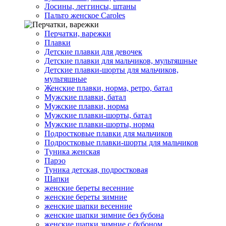
Лосины, леггинсы, штаны
Пальто женское Caroles
Перчатки, варежки
Плавки
Детские плавки для девочек
Детские плавки для мальчиков, мультяшные
Детские плавки-шорты для мальчиков,
мультяшные
Женские плавки, норма, ретро, батал
Мужские плавки, батал
Мужские плавки, норма
Мужские плавки-шорты, батал
Мужские плавки-шорты, норма
Подростковые плавки для мальчиков
Подростковые плавки-шорты для мальчиков
Туникa женская
Парэо
Туника детская, подростковая
Шапки
женские береты весенние
женские береты зимние
женские шапки весенние
женские шапки зимние без бубона
женские шапки зимние с бубоном