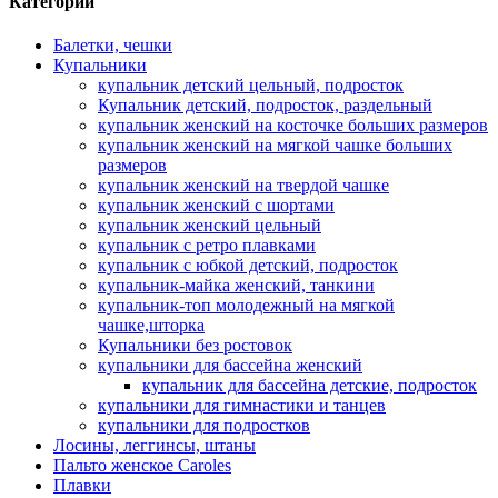
Категории
Балетки, чешки
Купальники
купальник детский цельный, подросток
Купальник детский, подросток, раздельный
купальник женский на косточке больших размеров
купальник женский на мягкой чашке больших
размеров
купальник женский на твердой чашке
купальник женский с шортами
купальник женский цельный
купальник с ретро плавками
купальник с юбкой детский, подросток
купальник-майка женский, танкини
купальник-топ молодежный на мягкой
чашке,шторка
Купальники без ростовок
купальники для бассейна женский
купальник для бассейна детские, подросток
купальники для гимнастики и танцев
купальники для подростков
Лосины, леггинсы, штаны
Пальто женское Caroles
Плавки