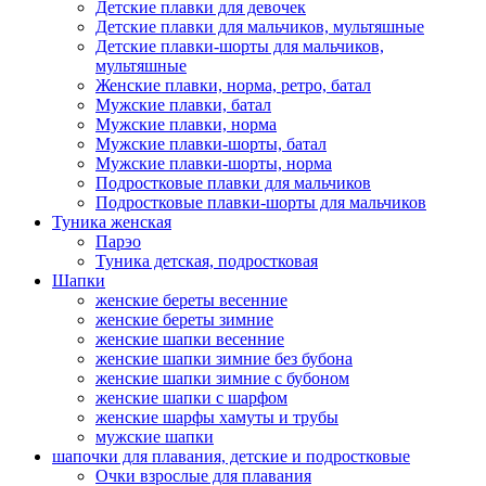
Детские плавки для девочек
Детские плавки для мальчиков, мультяшные
Детские плавки-шорты для мальчиков,
мультяшные
Женские плавки, норма, ретро, батал
Мужские плавки, батал
Мужские плавки, норма
Мужские плавки-шорты, батал
Мужские плавки-шорты, норма
Подростковые плавки для мальчиков
Подростковые плавки-шорты для мальчиков
Туникa женская
Парэо
Туника детская, подростковая
Шапки
женские береты весенние
женские береты зимние
женские шапки весенние
женские шапки зимние без бубона
женские шапки зимние с бубоном
женские шапки с шарфом
женские шарфы хамуты и трубы
мужские шапки
шапочки для плавания, детские и подростковые
Очки взрослые для плавания