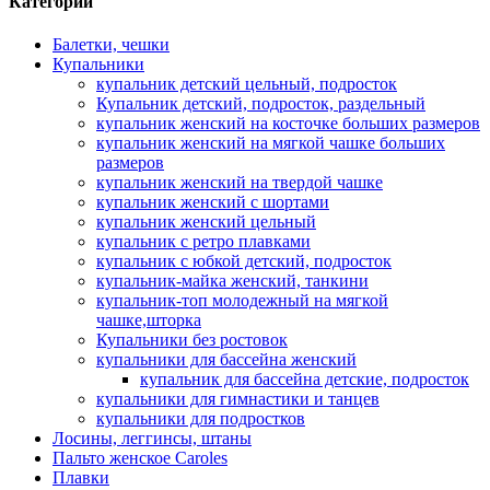
Категории
Балетки, чешки
Купальники
купальник детский цельный, подросток
Купальник детский, подросток, раздельный
купальник женский на косточке больших размеров
купальник женский на мягкой чашке больших
размеров
купальник женский на твердой чашке
купальник женский с шортами
купальник женский цельный
купальник с ретро плавками
купальник с юбкой детский, подросток
купальник-майка женский, танкини
купальник-топ молодежный на мягкой
чашке,шторка
Купальники без ростовок
купальники для бассейна женский
купальник для бассейна детские, подросток
купальники для гимнастики и танцев
купальники для подростков
Лосины, леггинсы, штаны
Пальто женское Caroles
Плавки