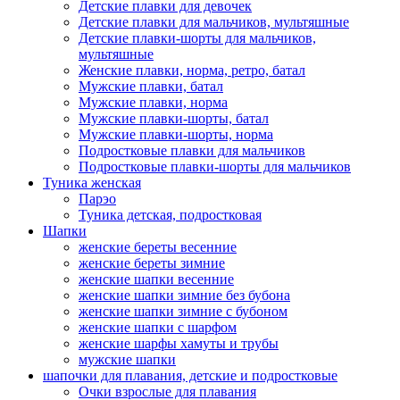
Детские плавки для девочек
Детские плавки для мальчиков, мультяшные
Детские плавки-шорты для мальчиков,
мультяшные
Женские плавки, норма, ретро, батал
Мужские плавки, батал
Мужские плавки, норма
Мужские плавки-шорты, батал
Мужские плавки-шорты, норма
Подростковые плавки для мальчиков
Подростковые плавки-шорты для мальчиков
Туникa женская
Парэо
Туника детская, подростковая
Шапки
женские береты весенние
женские береты зимние
женские шапки весенние
женские шапки зимние без бубона
женские шапки зимние с бубоном
женские шапки с шарфом
женские шарфы хамуты и трубы
мужские шапки
шапочки для плавания, детские и подростковые
Очки взрослые для плавания