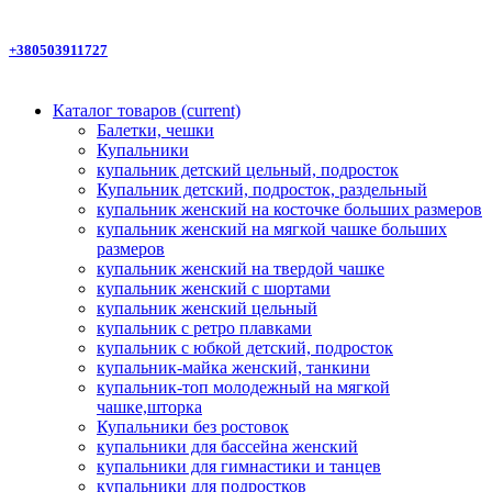
+380503911727
Каталог товаров
(current)
Балетки, чешки
Купальники
купальник детский цельный, подросток
Купальник детский, подросток, раздельный
купальник женский на косточке больших размеров
купальник женский на мягкой чашке больших
размеров
купальник женский на твердой чашке
купальник женский с шортами
купальник женский цельный
купальник с ретро плавками
купальник с юбкой детский, подросток
купальник-майка женский, танкини
купальник-топ молодежный на мягкой
чашке,шторка
Купальники без ростовок
купальники для бассейна женский
купальники для гимнастики и танцев
купальники для подростков