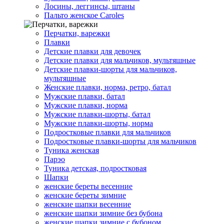
Лосины, леггинсы, штаны
Пальто женское Caroles
Перчатки, варежки
Плавки
Детские плавки для девочек
Детские плавки для мальчиков, мультяшные
Детские плавки-шорты для мальчиков,
мультяшные
Женские плавки, норма, ретро, батал
Мужские плавки, батал
Мужские плавки, норма
Мужские плавки-шорты, батал
Мужские плавки-шорты, норма
Подростковые плавки для мальчиков
Подростковые плавки-шорты для мальчиков
Туникa женская
Парэо
Туника детская, подростковая
Шапки
женские береты весенние
женские береты зимние
женские шапки весенние
женские шапки зимние без бубона
женские шапки зимние с бубоном