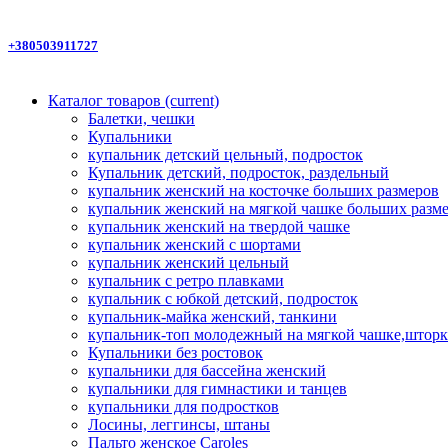
+380503911727
Каталог товаров
(current)
Балетки, чешки
Купальники
купальник детский цельный, подросток
Купальник детский, подросток, раздельный
купальник женский на косточке больших размеров
купальник женский на мягкой чашке больших разм
купальник женский на твердой чашке
купальник женский с шортами
купальник женский цельный
купальник с ретро плавками
купальник с юбкой детский, подросток
купальник-майка женский, танкини
купальник-топ молодежный на мягкой чашке,шторк
Купальники без ростовок
купальники для бассейна женский
купальники для гимнастики и танцев
купальники для подростков
Лосины, леггинсы, штаны
Пальто женское Caroles