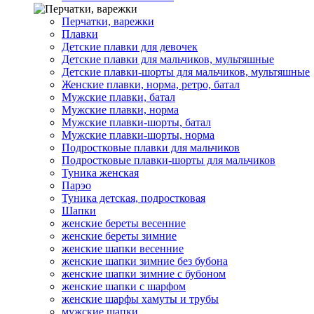
Перчатки, варежки
Плавки
Детские плавки для девочек
Детские плавки для мальчиков, мультяшные
Детские плавки-шорты для мальчиков, мультяшные
Женские плавки, норма, ретро, батал
Мужские плавки, батал
Мужские плавки, норма
Мужские плавки-шорты, батал
Мужские плавки-шорты, норма
Подростковые плавки для мальчиков
Подростковые плавки-шорты для мальчиков
Туникa женская
Парэо
Туника детская, подростковая
Шапки
женские береты весенние
женские береты зимние
женские шапки весенние
женские шапки зимние без бубона
женские шапки зимние с бубоном
женские шапки с шарфом
женские шарфы хамуты и трубы
мужские шапки