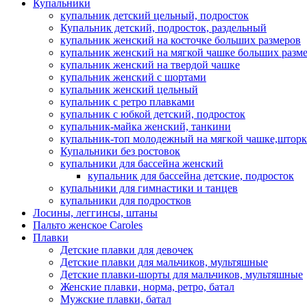
Купальники
купальник детский цельный, подросток
Купальник детский, подросток, раздельный
купальник женский на косточке больших размеров
купальник женский на мягкой чашке больших разм
купальник женский на твердой чашке
купальник женский с шортами
купальник женский цельный
купальник с ретро плавками
купальник с юбкой детский, подросток
купальник-майка женский, танкини
купальник-топ молодежный на мягкой чашке,шторк
Купальники без ростовок
купальники для бассейна женский
купальник для бассейна детские, подросток
купальники для гимнастики и танцев
купальники для подростков
Лосины, леггинсы, штаны
Пальто женское Caroles
Плавки
Детские плавки для девочек
Детские плавки для мальчиков, мультяшные
Детские плавки-шорты для мальчиков, мультяшные
Женские плавки, норма, ретро, батал
Мужские плавки, батал