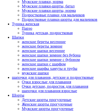
Мужские плавки, норма
Мужские плавки-шорты, батал
Мужские плавки-шорты, норма
Подростковые плавки для мальчиков
Подростковые плавки-шорты для мальчиков
Туникa женская
Парэо
Туника детская, подростковая
Шапки
женские береты весенние
женские береты зимние
женские шапки весенние
женские шапки зимние без бубона
женские шапки зимние с бубоном
женские шапки с шарфом
женские шарфы хамуты и трубы
мужские шапки
шапочки для плавания, детские и подростковые
Очки взрослые для плавания
Очки детские, подросток для плавания
шапочки для плавания взрослые
Шорты
Детские шорты прогулочные
Женские шорты прогулочные
Мужские шорты прогулочные