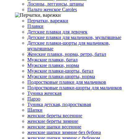
Лосины, леггинсы, штаны
Пальто женское Caroles
Перчатки, варежки
Плавки
Детские плавки для девочек
Детские плавки для мальчиков, мультяшные
Детские плавки-шорты для мальчиков,
мультяшные
Женские плавки, норма, ретро, батал
Мужские плавки, батал
Мужские плавки, норма
Мужские плавки-шорты, батал
Мужские плавки-шорты, норма
Подростковые плавки для мальчиков
Подростковые плавки-шорты для мальчиков
Туникa женская
Парэо
Туника детская, подростковая
Шапки
женские береты весенние
женские береты зимние
женские шапки весенние
женские шапки зимние без бубона
женские шапки зимние с бубоном