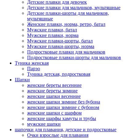
Детские плавки для девочек
Детские плавки для мальчиков, мультяшные
Детские плавки-шорты для мальчиков,
мультяшные
Женские плавки, норма, ретро, батал
Мужские плавки, батал
Мужские плавки, норма
Мужские плавки-шорты, батал
Мужские плавки-шорты, норма
Подростковые плавки для мальчиков
Подростковые плавки-шорты для мальчиков
Туникa женская
Парэо
Туника детская, подростковая
Шапки
женские береты весенние
женские береты зимние
женские шапки весенние
женские шапки зимние без бубона
женские шапки зимние с бубоном
женские шапки с шарфом
женские шарфы хамуты и трубы
мужские шапки
шапочки для плавания, детские и подростковые
Очки взрослые для плавания