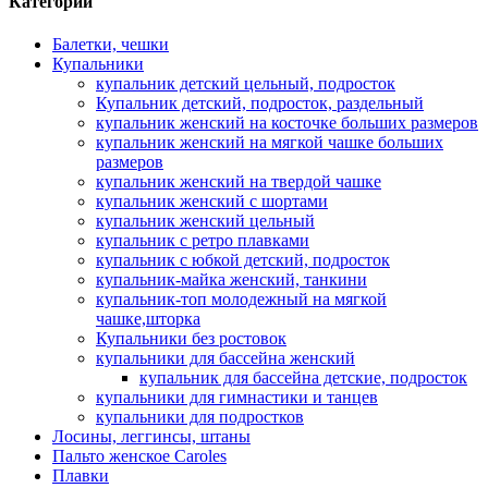
Категории
Балетки, чешки
Купальники
купальник детский цельный, подросток
Купальник детский, подросток, раздельный
купальник женский на косточке больших размеров
купальник женский на мягкой чашке больших
размеров
купальник женский на твердой чашке
купальник женский с шортами
купальник женский цельный
купальник с ретро плавками
купальник с юбкой детский, подросток
купальник-майка женский, танкини
купальник-топ молодежный на мягкой
чашке,шторка
Купальники без ростовок
купальники для бассейна женский
купальник для бассейна детские, подросток
купальники для гимнастики и танцев
купальники для подростков
Лосины, леггинсы, штаны
Пальто женское Caroles
Плавки