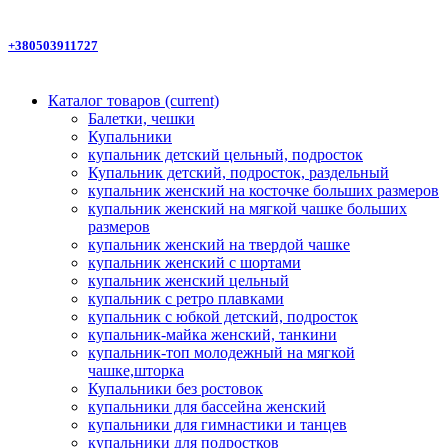
+380503911727
Каталог товаров
(current)
Балетки, чешки
Купальники
купальник детский цельный, подросток
Купальник детский, подросток, раздельный
купальник женский на косточке больших размеров
купальник женский на мягкой чашке больших
размеров
купальник женский на твердой чашке
купальник женский с шортами
купальник женский цельный
купальник с ретро плавками
купальник с юбкой детский, подросток
купальник-майка женский, танкини
купальник-топ молодежный на мягкой
чашке,шторка
Купальники без ростовок
купальники для бассейна женский
купальники для гимнастики и танцев
купальники для подростков