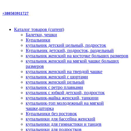
+380503911727
Каталог товаров
(current)
Балетки, чешки
Купальники
купальник детский цельный, подросток
Купальник детский, подросток, раздельный
купальник женский на косточке больших размеров
купальник женский на мягкой чашке больших
размеров
купальник женский на твердой чашке
купальник женский с шортами
купальник женский цельный
купальник с ретро плавками
купальник с юбкой детский, подросток
купальник-майка женский, танкини
купальник-топ молодежный на мягкой
чашке,шторка
Купальники без ростовок
купальники для бассейна женский
купальники для гимнастики и танцев
купальники для подростков