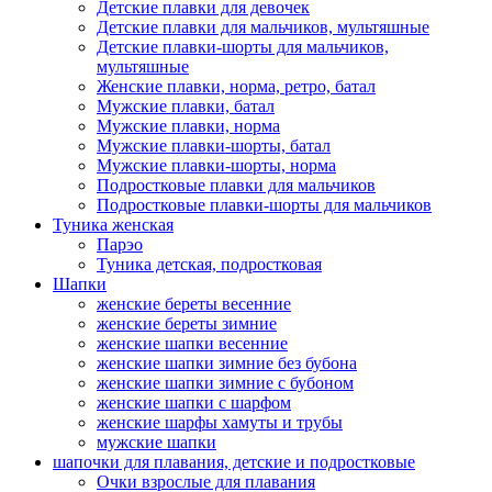
Детские плавки для девочек
Детские плавки для мальчиков, мультяшные
Детские плавки-шорты для мальчиков,
мультяшные
Женские плавки, норма, ретро, батал
Мужские плавки, батал
Мужские плавки, норма
Мужские плавки-шорты, батал
Мужские плавки-шорты, норма
Подростковые плавки для мальчиков
Подростковые плавки-шорты для мальчиков
Туникa женская
Парэо
Туника детская, подростковая
Шапки
женские береты весенние
женские береты зимние
женские шапки весенние
женские шапки зимние без бубона
женские шапки зимние с бубоном
женские шапки с шарфом
женские шарфы хамуты и трубы
мужские шапки
шапочки для плавания, детские и подростковые
Очки взрослые для плавания