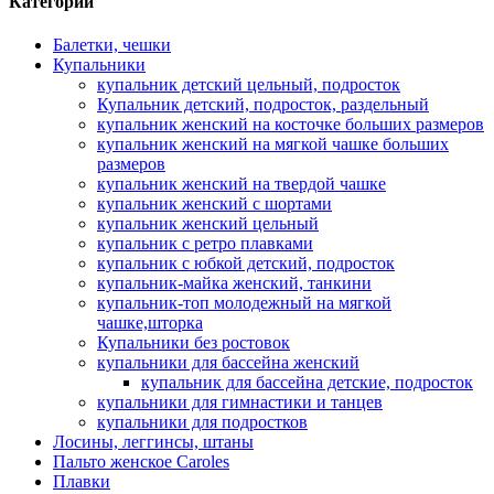
Категории
Балетки, чешки
Купальники
купальник детский цельный, подросток
Купальник детский, подросток, раздельный
купальник женский на косточке больших размеров
купальник женский на мягкой чашке больших
размеров
купальник женский на твердой чашке
купальник женский с шортами
купальник женский цельный
купальник с ретро плавками
купальник с юбкой детский, подросток
купальник-майка женский, танкини
купальник-топ молодежный на мягкой
чашке,шторка
Купальники без ростовок
купальники для бассейна женский
купальник для бассейна детские, подросток
купальники для гимнастики и танцев
купальники для подростков
Лосины, леггинсы, штаны
Пальто женское Caroles
Плавки