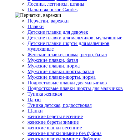
Лосины, леггинсы, штаны
Пальто женское Caroles
Перчатки, варежки
Плавки
Детские плавки для девочек
Детские плавки для мальчиков, мультяшные
Детские плавки-шорты для мальчиков,
мультяшные
Женские плавки, норма, ретро, батал
Мужские плавки, батал
Мужские плавки, норма
Мужские плавки-шорты, батал
Мужские плавки-шорты, норма
Подростковые плавки для мальчиков
Подростковые плавки-шорты для мальчиков
Туникa женская
Парэо
Туника детская, подростковая
Шапки
женские береты весенние
женские береты зимние
женские шапки весенние
женские шапки зимние без бубона
женские шапки зимние с бубоном