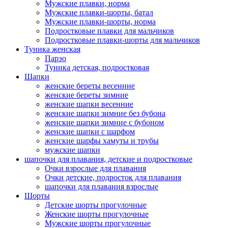
Мужские плавки, норма
Мужские плавки-шорты, батал
Мужские плавки-шорты, норма
Подростковые плавки для мальчиков
Подростковые плавки-шорты для мальчиков
Туникa женская
Парэо
Туника детская, подростковая
Шапки
женские береты весенние
женские береты зимние
женские шапки весенние
женские шапки зимние без бубона
женские шапки зимние с бубоном
женские шапки с шарфом
женские шарфы хамуты и трубы
мужские шапки
шапочки для плавания, детские и подростковые
Очки взрослые для плавания
Очки детские, подросток для плавания
шапочки для плавания взрослые
Шорты
Детские шорты прогулочные
Женские шорты прогулочные
Мужские шорты прогулочные