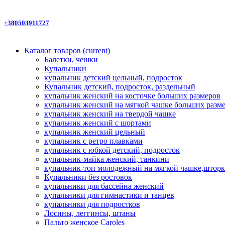
+380503911727
Каталог товаров
(current)
Балетки, чешки
Купальники
купальник детский цельный, подросток
Купальник детский, подросток, раздельный
купальник женский на косточке больших размеров
купальник женский на мягкой чашке больших разм
купальник женский на твердой чашке
купальник женский с шортами
купальник женский цельный
купальник с ретро плавками
купальник с юбкой детский, подросток
купальник-майка женский, танкини
купальник-топ молодежный на мягкой чашке,шторк
Купальники без ростовок
купальники для бассейна женский
купальники для гимнастики и танцев
купальники для подростков
Лосины, леггинсы, штаны
Пальто женское Caroles