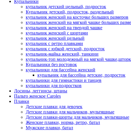
Купальники
купальник детский цельный, подросток
Купальник детский, подросток, раздельный
купальник женский на косточке больших размеров
купальник женский на мягкой чашке больших разм
купальник женский на твердой чашке
купальник женский с шортами
купальник женский цельный
купальник с ретро плавками
купальник с юбкой детский, подросток
купальник-майка женский, танкини
купальник-топ молодежный на мягкой чашке,шторк
Купальники без ростовок
купальники для бассейна женский
купальник для бассейна детские, подросток
купальники для гимнастики и танцев
купальники для подростков
Лосины, леггинсы, штаны
Пальто женское Caroles
Плавки
Детские плавки для девочек
Детские плавки для мальчиков, мультяшные
Детские плавки-шорты для мальчиков, мультяшные
Женские плавки, норма, ретро, батал
Мужские плавки, батал