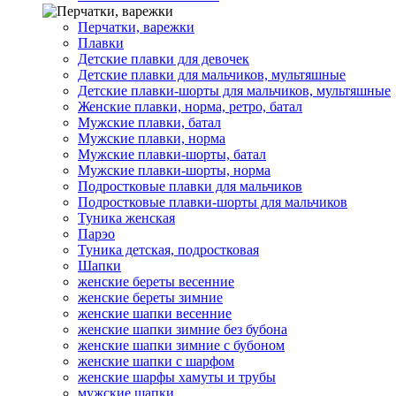
Перчатки, варежки
Плавки
Детские плавки для девочек
Детские плавки для мальчиков, мультяшные
Детские плавки-шорты для мальчиков, мультяшные
Женские плавки, норма, ретро, батал
Мужские плавки, батал
Мужские плавки, норма
Мужские плавки-шорты, батал
Мужские плавки-шорты, норма
Подростковые плавки для мальчиков
Подростковые плавки-шорты для мальчиков
Туникa женская
Парэо
Туника детская, подростковая
Шапки
женские береты весенние
женские береты зимние
женские шапки весенние
женские шапки зимние без бубона
женские шапки зимние с бубоном
женские шапки с шарфом
женские шарфы хамуты и трубы
мужские шапки