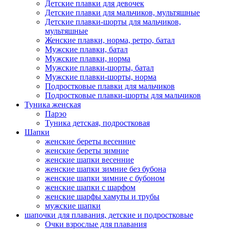
Детские плавки для девочек
Детские плавки для мальчиков, мультяшные
Детские плавки-шорты для мальчиков,
мультяшные
Женские плавки, норма, ретро, батал
Мужские плавки, батал
Мужские плавки, норма
Мужские плавки-шорты, батал
Мужские плавки-шорты, норма
Подростковые плавки для мальчиков
Подростковые плавки-шорты для мальчиков
Туникa женская
Парэо
Туника детская, подростковая
Шапки
женские береты весенние
женские береты зимние
женские шапки весенние
женские шапки зимние без бубона
женские шапки зимние с бубоном
женские шапки с шарфом
женские шарфы хамуты и трубы
мужские шапки
шапочки для плавания, детские и подростковые
Очки взрослые для плавания