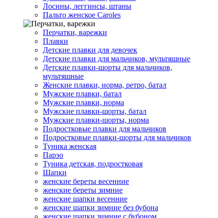
Лосины, леггинсы, штаны
Пальто женское Caroles
Перчатки, варежки
Плавки
Детские плавки для девочек
Детские плавки для мальчиков, мультяшные
Детские плавки-шорты для мальчиков,
мультяшные
Женские плавки, норма, ретро, батал
Мужские плавки, батал
Мужские плавки, норма
Мужские плавки-шорты, батал
Мужские плавки-шорты, норма
Подростковые плавки для мальчиков
Подростковые плавки-шорты для мальчиков
Туникa женская
Парэо
Туника детская, подростковая
Шапки
женские береты весенние
женские береты зимние
женские шапки весенние
женские шапки зимние без бубона
женские шапки зимние с бубоном