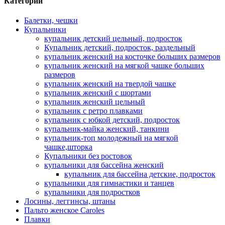
Категории
Балетки, чешки
Купальники
купальник детский цельный, подросток
Купальник детский, подросток, раздельный
купальник женский на косточке больших размеров
купальник женский на мягкой чашке больших
размеров
купальник женский на твердой чашке
купальник женский с шортами
купальник женский цельный
купальник с ретро плавками
купальник с юбкой детский, подросток
купальник-майка женский, танкини
купальник-топ молодежный на мягкой
чашке,шторка
Купальники без ростовок
купальники для бассейна женский
купальник для бассейна детские, подросток
купальники для гимнастики и танцев
купальники для подростков
Лосины, леггинсы, штаны
Пальто женское Caroles
Плавки