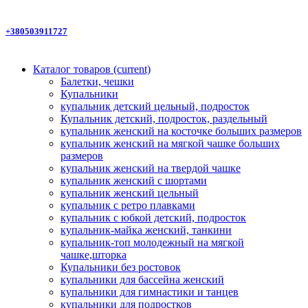
+380503911727
Каталог товаров
(current)
Балетки, чешки
Купальники
купальник детский цельный, подросток
Купальник детский, подросток, раздельный
купальник женский на косточке больших размеров
купальник женский на мягкой чашке больших
размеров
купальник женский на твердой чашке
купальник женский с шортами
купальник женский цельный
купальник с ретро плавками
купальник с юбкой детский, подросток
купальник-майка женский, танкини
купальник-топ молодежный на мягкой
чашке,шторка
Купальники без ростовок
купальники для бассейна женский
купальники для гимнастики и танцев
купальники для подростков