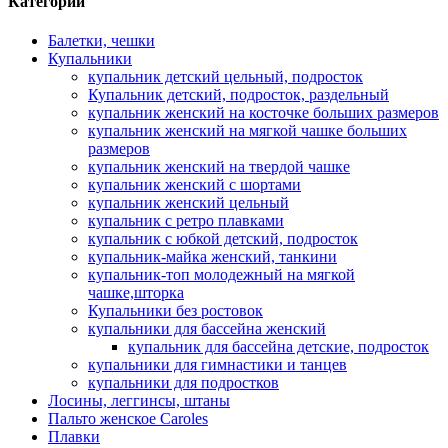
Категории
Балетки, чешки
Купальники
купальник детский цельный, подросток
Купальник детский, подросток, раздельный
купальник женский на косточке больших размеров
купальник женский на мягкой чашке больших
размеров
купальник женский на твердой чашке
купальник женский с шортами
купальник женский цельный
купальник с ретро плавками
купальник с юбкой детский, подросток
купальник-майка женский, танкини
купальник-топ молодежный на мягкой
чашке,шторка
Купальники без ростовок
купальники для бассейна женский
купальник для бассейна детские, подросток
купальники для гимнастики и танцев
купальники для подростков
Лосины, леггинсы, штаны
Пальто женское Caroles
Плавки