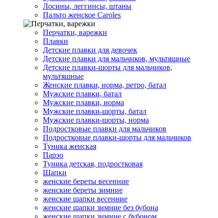
Лосины, леггинсы, штаны
Пальто женское Caroles
Перчатки, варежки
Плавки
Детские плавки для девочек
Детские плавки для мальчиков, мультяшные
Детские плавки-шорты для мальчиков,
мультяшные
Женские плавки, норма, ретро, батал
Мужские плавки, батал
Мужские плавки, норма
Мужские плавки-шорты, батал
Мужские плавки-шорты, норма
Подростковые плавки для мальчиков
Подростковые плавки-шорты для мальчиков
Туникa женская
Парэо
Туника детская, подростковая
Шапки
женские береты весенние
женские береты зимние
женские шапки весенние
женские шапки зимние без бубона
женские шапки зимние с бубоном