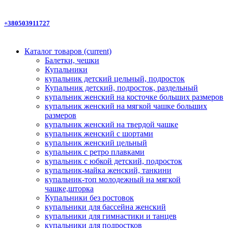
+380503911727
Каталог товаров
(current)
Балетки, чешки
Купальники
купальник детский цельный, подросток
Купальник детский, подросток, раздельный
купальник женский на косточке больших размеров
купальник женский на мягкой чашке больших
размеров
купальник женский на твердой чашке
купальник женский с шортами
купальник женский цельный
купальник с ретро плавками
купальник с юбкой детский, подросток
купальник-майка женский, танкини
купальник-топ молодежный на мягкой
чашке,шторка
Купальники без ростовок
купальники для бассейна женский
купальники для гимнастики и танцев
купальники для подростков