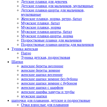
Детские плавки для девочек
Детские плавки для мальчиков, мультяшные
Детские плавки-шорты для мальчиков,
мультяшные
Женские плавки, норма, ретро, батал
Мужские плавки, батал
Мужские плавки, норма
Мужские плавки-шорты, батал
Мужские плавки-шорты, норма
Подростковые плавки для мальчиков
Подростковые плавки-шорты для мальчиков
Туникa женская
Парэо
Туника детская, подростковая
Шапки
женские береты весенние
женские береты зимние
женские шапки весенние
женские шапки зимние без бубона
женские шапки зимние с бубоном
женские шапки с шарфом
женские шарфы хамуты и трубы
мужские шапки
шапочки для плавания, детские и подростковые
Очки взрослые для плавания