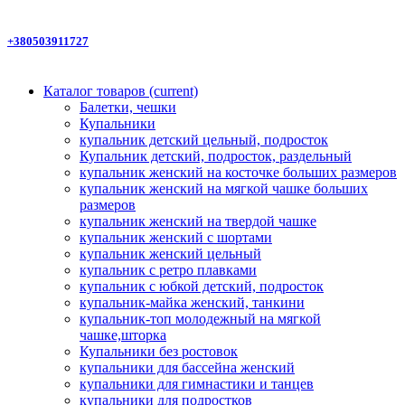
+380503911727
Каталог товаров
(current)
Балетки, чешки
Купальники
купальник детский цельный, подросток
Купальник детский, подросток, раздельный
купальник женский на косточке больших размеров
купальник женский на мягкой чашке больших
размеров
купальник женский на твердой чашке
купальник женский с шортами
купальник женский цельный
купальник с ретро плавками
купальник с юбкой детский, подросток
купальник-майка женский, танкини
купальник-топ молодежный на мягкой
чашке,шторка
Купальники без ростовок
купальники для бассейна женский
купальники для гимнастики и танцев
купальники для подростков