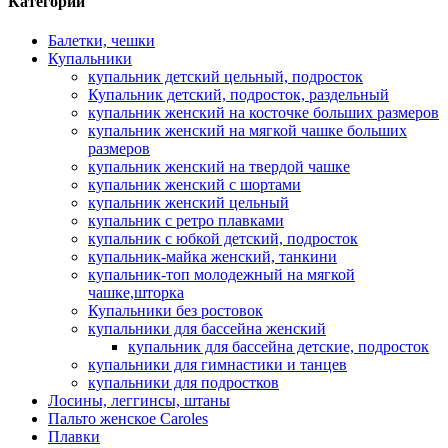
Категории
Балетки, чешки
Купальники
купальник детский цельный, подросток
Купальник детский, подросток, раздельный
купальник женский на косточке больших размеров
купальник женский на мягкой чашке больших
размеров
купальник женский на твердой чашке
купальник женский с шортами
купальник женский цельный
купальник с ретро плавками
купальник с юбкой детский, подросток
купальник-майка женский, танкини
купальник-топ молодежный на мягкой
чашке,шторка
Купальники без ростовок
купальники для бассейна женский
купальник для бассейна детские, подросток
купальники для гимнастики и танцев
купальники для подростков
Лосины, леггинсы, штаны
Пальто женское Caroles
Плавки