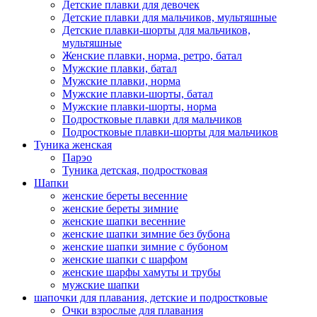
Детские плавки для девочек
Детские плавки для мальчиков, мультяшные
Детские плавки-шорты для мальчиков,
мультяшные
Женские плавки, норма, ретро, батал
Мужские плавки, батал
Мужские плавки, норма
Мужские плавки-шорты, батал
Мужские плавки-шорты, норма
Подростковые плавки для мальчиков
Подростковые плавки-шорты для мальчиков
Туникa женская
Парэо
Туника детская, подростковая
Шапки
женские береты весенние
женские береты зимние
женские шапки весенние
женские шапки зимние без бубона
женские шапки зимние с бубоном
женские шапки с шарфом
женские шарфы хамуты и трубы
мужские шапки
шапочки для плавания, детские и подростковые
Очки взрослые для плавания