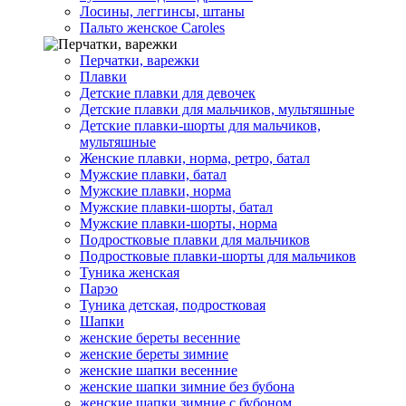
Лосины, леггинсы, штаны
Пальто женское Caroles
Перчатки, варежки
Плавки
Детские плавки для девочек
Детские плавки для мальчиков, мультяшные
Детские плавки-шорты для мальчиков,
мультяшные
Женские плавки, норма, ретро, батал
Мужские плавки, батал
Мужские плавки, норма
Мужские плавки-шорты, батал
Мужские плавки-шорты, норма
Подростковые плавки для мальчиков
Подростковые плавки-шорты для мальчиков
Туникa женская
Парэо
Туника детская, подростковая
Шапки
женские береты весенние
женские береты зимние
женские шапки весенние
женские шапки зимние без бубона
женские шапки зимние с бубоном