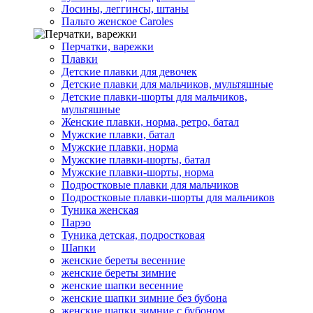
Лосины, леггинсы, штаны
Пальто женское Caroles
Перчатки, варежки
Плавки
Детские плавки для девочек
Детские плавки для мальчиков, мультяшные
Детские плавки-шорты для мальчиков,
мультяшные
Женские плавки, норма, ретро, батал
Мужские плавки, батал
Мужские плавки, норма
Мужские плавки-шорты, батал
Мужские плавки-шорты, норма
Подростковые плавки для мальчиков
Подростковые плавки-шорты для мальчиков
Туникa женская
Парэо
Туника детская, подростковая
Шапки
женские береты весенние
женские береты зимние
женские шапки весенние
женские шапки зимние без бубона
женские шапки зимние с бубоном