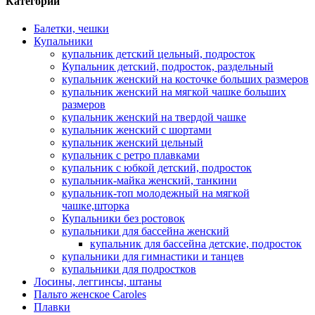
Категории
Балетки, чешки
Купальники
купальник детский цельный, подросток
Купальник детский, подросток, раздельный
купальник женский на косточке больших размеров
купальник женский на мягкой чашке больших
размеров
купальник женский на твердой чашке
купальник женский с шортами
купальник женский цельный
купальник с ретро плавками
купальник с юбкой детский, подросток
купальник-майка женский, танкини
купальник-топ молодежный на мягкой
чашке,шторка
Купальники без ростовок
купальники для бассейна женский
купальник для бассейна детские, подросток
купальники для гимнастики и танцев
купальники для подростков
Лосины, леггинсы, штаны
Пальто женское Caroles
Плавки