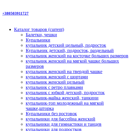
+380503911727
Каталог товаров
(current)
Балетки, чешки
Купальники
купальник детский цельный, подросток
Купальник детский, подросток, раздельный
купальник женский на косточке больших размеров
купальник женский на мягкой чашке больших
размеров
купальник женский на твердой чашке
купальник женский с шортами
купальник женский цельный
купальник с ретро плавками
купальник с юбкой детский, подросток
купальник-майка женский, танкини
купальник-топ молодежный на мягкой
чашке,шторка
Купальники без ростовок
купальники для бассейна женский
купальники для гимнастики и танцев
купальники для подростков