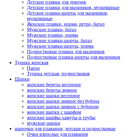
Детские плавки для девочек
Детские плавки для мальчиков, мультяшные
Детские плавки-шорты для мальчиков,
мультяшные
Женские плавки, норма, ретро, батал
Мужские плавки, батал
Мужские плавки, норма
Мужские плавки-шорты, батал
Мужские плавки-шорты, норма
Подростковые плавки для мальчиков
Подростковые плавки-шорты для мальчиков
Туникa женская
Парэо
Туника детская, подростковая
Шапки
женские береты весенние
женские береты зимние
женские шапки весенние
женские шапки зимние без бубона
женские шапки зимние с бубоном
женские шапки с шарфом
женские шарфы хамуты и трубы
мужские шапки
шапочки для плавания, детские и подростковые
Очки взрослые для плавания