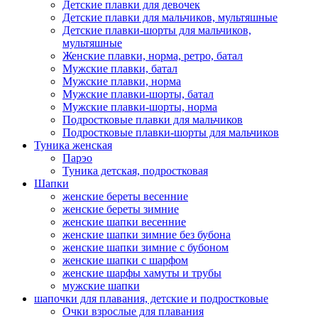
Детские плавки для девочек
Детские плавки для мальчиков, мультяшные
Детские плавки-шорты для мальчиков,
мультяшные
Женские плавки, норма, ретро, батал
Мужские плавки, батал
Мужские плавки, норма
Мужские плавки-шорты, батал
Мужские плавки-шорты, норма
Подростковые плавки для мальчиков
Подростковые плавки-шорты для мальчиков
Туникa женская
Парэо
Туника детская, подростковая
Шапки
женские береты весенние
женские береты зимние
женские шапки весенние
женские шапки зимние без бубона
женские шапки зимние с бубоном
женские шапки с шарфом
женские шарфы хамуты и трубы
мужские шапки
шапочки для плавания, детские и подростковые
Очки взрослые для плавания