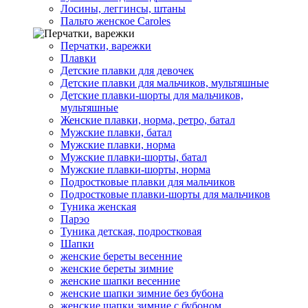
Лосины, леггинсы, штаны
Пальто женское Caroles
Перчатки, варежки
Плавки
Детские плавки для девочек
Детские плавки для мальчиков, мультяшные
Детские плавки-шорты для мальчиков,
мультяшные
Женские плавки, норма, ретро, батал
Мужские плавки, батал
Мужские плавки, норма
Мужские плавки-шорты, батал
Мужские плавки-шорты, норма
Подростковые плавки для мальчиков
Подростковые плавки-шорты для мальчиков
Туникa женская
Парэо
Туника детская, подростковая
Шапки
женские береты весенние
женские береты зимние
женские шапки весенние
женские шапки зимние без бубона
женские шапки зимние с бубоном