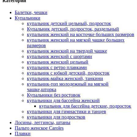
Категории
Балетки, чешки
Купальники
купальник детский цельный, подросток
Купальник детский, подросток, раздельный
купальник женский на косточке больших размеров
купальник женский на мягкой чашке больших
размеров
купальник женский на твердой чашке
купальник женский с шортами
купальник женский цельный
купальник с ретро плавками
купальник с юбкой детский, подросток
купальник-майка женский, танкини
купальник-топ молодежный на мягкой
чашке,шторка
Купальники без ростовок
купальники для бассейна женский
купальник для бассейна детские, подросток
купальники для гимнастики и танцев
купальники для подростков
Лосины, леггинсы, штаны
Пальто женское Caroles
Плавки