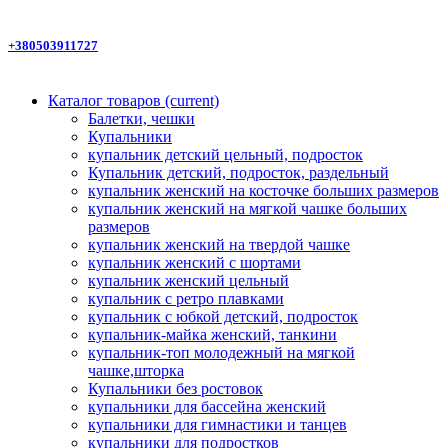
+380503911727
Каталог товаров
(current)
Балетки, чешки
Купальники
купальник детский цельный, подросток
Купальник детский, подросток, раздельный
купальник женский на косточке больших размеров
купальник женский на мягкой чашке больших
размеров
купальник женский на твердой чашке
купальник женский с шортами
купальник женский цельный
купальник с ретро плавками
купальник с юбкой детский, подросток
купальник-майка женский, танкини
купальник-топ молодежный на мягкой
чашке,шторка
Купальники без ростовок
купальники для бассейна женский
купальники для гимнастики и танцев
купальники для подростков