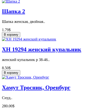
Шапка 2
Шапка женская, двойная..
1.79$
В корзину
ХН 19294 женский купальник
женский купальник р 38-46..
8.50$
В корзину
Хамут Тросник, Оренбург
Снуд..
280.00$