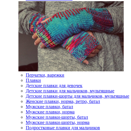
Перчатки, варежки
Плавки
Детские плавки для девочек
Детские плавки для мальчиков, мультяшные
Детские плавки-шорты для мальчиков, мультяшные
Женские плавки, норма, ретро, батал
Мужские плавки, батал
Мужские плавки, норма
Мужские плавки-шорты, батал
Мужские плавки-шорты, норма
Подростковые плавки для мальчиков