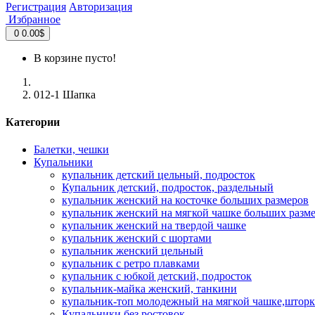
Регистрация
Авторизация
Избранное
0
0.00$
В корзине пусто!
012-1 Шапка
Категории
Балетки, чешки
Купальники
купальник детский цельный, подросток
Купальник детский, подросток, раздельный
купальник женский на косточке больших размеров
купальник женский на мягкой чашке больших разм
купальник женский на твердой чашке
купальник женский с шортами
купальник женский цельный
купальник с ретро плавками
купальник с юбкой детский, подросток
купальник-майка женский, танкини
купальник-топ молодежный на мягкой чашке,шторк
Купальники без ростовок