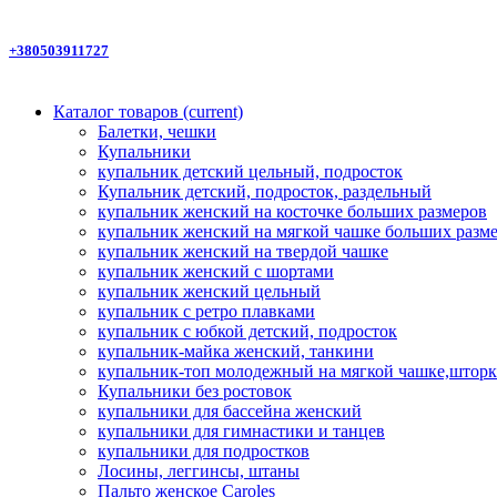
+380503911727
Каталог товаров
(current)
Балетки, чешки
Купальники
купальник детский цельный, подросток
Купальник детский, подросток, раздельный
купальник женский на косточке больших размеров
купальник женский на мягкой чашке больших разм
купальник женский на твердой чашке
купальник женский с шортами
купальник женский цельный
купальник с ретро плавками
купальник с юбкой детский, подросток
купальник-майка женский, танкини
купальник-топ молодежный на мягкой чашке,шторк
Купальники без ростовок
купальники для бассейна женский
купальники для гимнастики и танцев
купальники для подростков
Лосины, леггинсы, штаны
Пальто женское Caroles