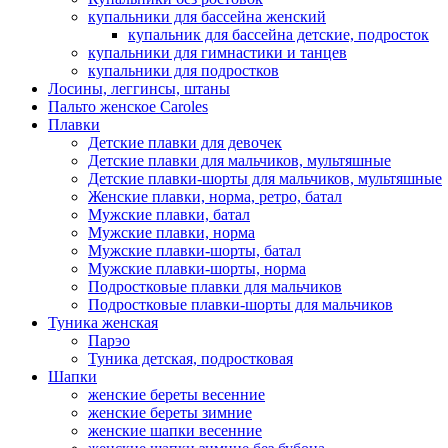
купальники для бассейна женский
купальник для бассейна детские, подросток
купальники для гимнастики и танцев
купальники для подростков
Лосины, леггинсы, штаны
Пальто женское Caroles
Плавки
Детские плавки для девочек
Детские плавки для мальчиков, мультяшные
Детские плавки-шорты для мальчиков, мультяшные
Женские плавки, норма, ретро, батал
Мужские плавки, батал
Мужские плавки, норма
Мужские плавки-шорты, батал
Мужские плавки-шорты, норма
Подростковые плавки для мальчиков
Подростковые плавки-шорты для мальчиков
Туникa женская
Парэо
Туника детская, подростковая
Шапки
женские береты весенние
женские береты зимние
женские шапки весенние