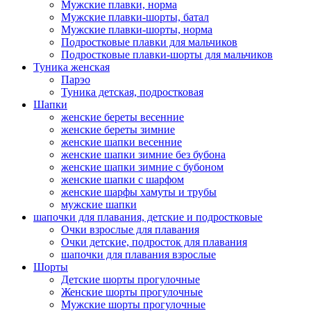
Мужские плавки, норма
Мужские плавки-шорты, батал
Мужские плавки-шорты, норма
Подростковые плавки для мальчиков
Подростковые плавки-шорты для мальчиков
Туникa женская
Парэо
Туника детская, подростковая
Шапки
женские береты весенние
женские береты зимние
женские шапки весенние
женские шапки зимние без бубона
женские шапки зимние с бубоном
женские шапки с шарфом
женские шарфы хамуты и трубы
мужские шапки
шапочки для плавания, детские и подростковые
Очки взрослые для плавания
Очки детские, подросток для плавания
шапочки для плавания взрослые
Шорты
Детские шорты прогулочные
Женские шорты прогулочные
Мужские шорты прогулочные