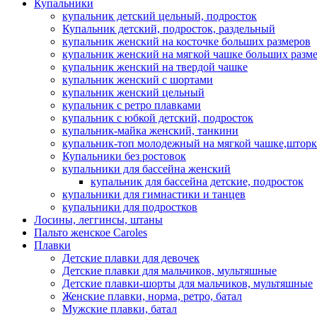
Купальники
купальник детский цельный, подросток
Купальник детский, подросток, раздельный
купальник женский на косточке больших размеров
купальник женский на мягкой чашке больших разм
купальник женский на твердой чашке
купальник женский с шортами
купальник женский цельный
купальник с ретро плавками
купальник с юбкой детский, подросток
купальник-майка женский, танкини
купальник-топ молодежный на мягкой чашке,шторк
Купальники без ростовок
купальники для бассейна женский
купальник для бассейна детские, подросток
купальники для гимнастики и танцев
купальники для подростков
Лосины, леггинсы, штаны
Пальто женское Caroles
Плавки
Детские плавки для девочек
Детские плавки для мальчиков, мультяшные
Детские плавки-шорты для мальчиков, мультяшные
Женские плавки, норма, ретро, батал
Мужские плавки, батал