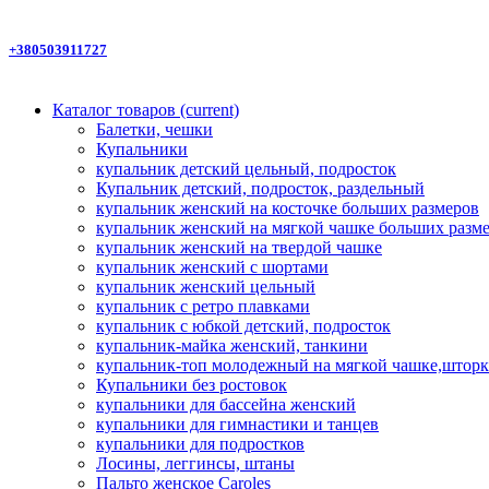
+380503911727
Каталог товаров
(current)
Балетки, чешки
Купальники
купальник детский цельный, подросток
Купальник детский, подросток, раздельный
купальник женский на косточке больших размеров
купальник женский на мягкой чашке больших разм
купальник женский на твердой чашке
купальник женский с шортами
купальник женский цельный
купальник с ретро плавками
купальник с юбкой детский, подросток
купальник-майка женский, танкини
купальник-топ молодежный на мягкой чашке,шторк
Купальники без ростовок
купальники для бассейна женский
купальники для гимнастики и танцев
купальники для подростков
Лосины, леггинсы, штаны
Пальто женское Caroles