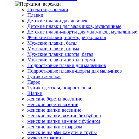
Перчатки, варежки
Плавки
Детские плавки для девочек
Детские плавки для мальчиков, мультяшные
Детские плавки-шорты для мальчиков, мультяшные
Женские плавки, норма, ретро, батал
Мужские плавки, батал
Мужские плавки, норма
Мужские плавки-шорты, батал
Мужские плавки-шорты, норма
Подростковые плавки для мальчиков
Подростковые плавки-шорты для мальчиков
Туникa женская
Парэо
Туника детская, подростковая
Шапки
женские береты весенние
женские береты зимние
женские шапки весенние
женские шапки зимние без бубона
женские шапки зимние с бубоном
женские шапки с шарфом
женские шарфы хамуты и трубы
мужские шапки