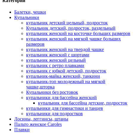
Категории
Балетки, чешки
Купальники
купальник детский цельный, подросток
Купальник детский, подросток, раздельный
купальник женский на косточке больших размеров
купальник женский на мягкой чашке больших
размеров
купальник женский на твердой чашке
купальник женский с шортами
купальник женский цельный
купальник с ретро плавками
купальник с юбкой детский, подросток
купальник-майка женский, танкини
купальник-топ молодежный на мягкой
чашке,шторка
Купальники без ростовок
купальники для бассейна женский
купальник для бассейна детские, подросток
купальники для гимнастики и танцев
купальники для подростков
Лосины, леггинсы, штаны
Пальто женское Caroles
Плавки