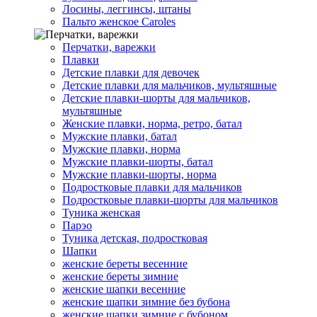
Лосины, леггинсы, штаны
Пальто женское Caroles
Перчатки, варежки
Плавки
Детские плавки для девочек
Детские плавки для мальчиков, мультяшные
Детские плавки-шорты для мальчиков,
мультяшные
Женские плавки, норма, ретро, батал
Мужские плавки, батал
Мужские плавки, норма
Мужские плавки-шорты, батал
Мужские плавки-шорты, норма
Подростковые плавки для мальчиков
Подростковые плавки-шорты для мальчиков
Туникa женская
Парэо
Туника детская, подростковая
Шапки
женские береты весенние
женские береты зимние
женские шапки весенние
женские шапки зимние без бубона
женские шапки зимние с бубоном