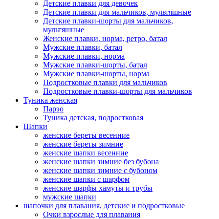
Детские плавки для девочек
Детские плавки для мальчиков, мультяшные
Детские плавки-шорты для мальчиков,
мультяшные
Женские плавки, норма, ретро, батал
Мужские плавки, батал
Мужские плавки, норма
Мужские плавки-шорты, батал
Мужские плавки-шорты, норма
Подростковые плавки для мальчиков
Подростковые плавки-шорты для мальчиков
Туникa женская
Парэо
Туника детская, подростковая
Шапки
женские береты весенние
женские береты зимние
женские шапки весенние
женские шапки зимние без бубона
женские шапки зимние с бубоном
женские шапки с шарфом
женские шарфы хамуты и трубы
мужские шапки
шапочки для плавания, детские и подростковые
Очки взрослые для плавания