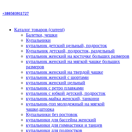
+380503911727
Каталог товаров
(current)
Балетки, чешки
Купальники
купальник детский цельный, подросток
Купальник детский, подросток, раздельный
купальник женский на косточке больших размеров
купальник женский на мягкой чашке больших
размеров
купальник женский на твердой чашке
купальник женский с шортами
купальник женский цельный
купальник с ретро плавками
купальник с юбкой детский, подросток
купальник-майка женский, танкини
купальник-топ молодежный на мягкой
чашке,шторка
Купальники без ростовок
купальники для бассейна женский
купальники для гимнастики и танцев
купальники для подростков