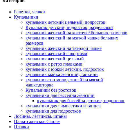
Категории
Балетки, чешки
Купальники
купальник детский цельный, подросток
Купальник детский, подросток, раздельный
купальник женский на косточке больших размеров
купальник женский на мягкой чашке больших
размеров
купальник женский на твердой чашке
купальник женский с шортами
купальник женский цельный
купальник с ретро плавками
купальник с юбкой детский, подросток
купальник-майка женский, танкини
купальник-топ молодежный на мягкой
чашке,шторка
Купальники без ростовок
купальники для бассейна женский
купальник для бассейна детские, подросток
купальники для гимнастики и танцев
купальники для подростков
Лосины, леггинсы, штаны
Пальто женское Caroles
Плавки