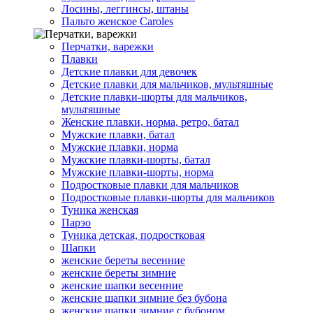
Лосины, леггинсы, штаны
Пальто женское Caroles
Перчатки, варежки
Плавки
Детские плавки для девочек
Детские плавки для мальчиков, мультяшные
Детские плавки-шорты для мальчиков,
мультяшные
Женские плавки, норма, ретро, батал
Мужские плавки, батал
Мужские плавки, норма
Мужские плавки-шорты, батал
Мужские плавки-шорты, норма
Подростковые плавки для мальчиков
Подростковые плавки-шорты для мальчиков
Туникa женская
Парэо
Туника детская, подростковая
Шапки
женские береты весенние
женские береты зимние
женские шапки весенние
женские шапки зимние без бубона
женские шапки зимние с бубоном