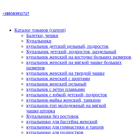
+380503911727
Каталог товаров
(current)
Балетки, чешки
Купальники
купальник детский цельный, подросток
Купальник детский, подросток, раздельный
купальник женский на косточке больших размеров
купальник женский на мягкой чашке больших
размеров
купальник женский на твердой чашке
купальник женский с шортами
купальник женский цельный
купальник с ретро плавками
купальник с юбкой детский, подросток
купальник-майка женский, танкини
купальник-топ молодежный на мягкой
чашке,шторка
Купальники без ростовок
купальники для бассейна женский
купальники для гимнастики и танцев
купальники для подростков