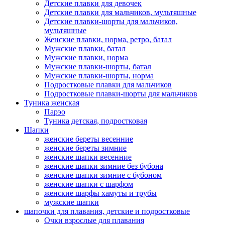
Детские плавки для девочек
Детские плавки для мальчиков, мультяшные
Детские плавки-шорты для мальчиков,
мультяшные
Женские плавки, норма, ретро, батал
Мужские плавки, батал
Мужские плавки, норма
Мужские плавки-шорты, батал
Мужские плавки-шорты, норма
Подростковые плавки для мальчиков
Подростковые плавки-шорты для мальчиков
Туникa женская
Парэо
Туника детская, подростковая
Шапки
женские береты весенние
женские береты зимние
женские шапки весенние
женские шапки зимние без бубона
женские шапки зимние с бубоном
женские шапки с шарфом
женские шарфы хамуты и трубы
мужские шапки
шапочки для плавания, детские и подростковые
Очки взрослые для плавания