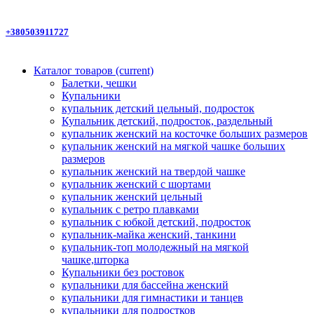
+380503911727
Каталог товаров
(current)
Балетки, чешки
Купальники
купальник детский цельный, подросток
Купальник детский, подросток, раздельный
купальник женский на косточке больших размеров
купальник женский на мягкой чашке больших
размеров
купальник женский на твердой чашке
купальник женский с шортами
купальник женский цельный
купальник с ретро плавками
купальник с юбкой детский, подросток
купальник-майка женский, танкини
купальник-топ молодежный на мягкой
чашке,шторка
Купальники без ростовок
купальники для бассейна женский
купальники для гимнастики и танцев
купальники для подростков