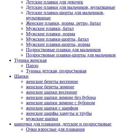
Детские плавки для девочек
Детские плавки для мальчиков, мультяшные
Детские плавки-шорты для мальчиков,
мультяшные
Женские плавки, норма, ретро, батал
Мужские плавки, батал
Мужские плавки, норма
Мужские плавки-шорты, батал
Мужские плавки-шорты, норма
Подростковые плавки для мальчиков
Подростковые плавки-шорты для мальчиков
Туникa женская
Парэо
Туника детская, подростковая
Шапки
женские береты весенние
женские береты зимние
женские шапки весенние
женские шапки зимние без бубона
женские шапки зимние с бубоном
женские шапки с шарфом
женские шарфы хамуты и трубы
мужские шапки
шапочки для плавания, детские и подростковые
Очки взрослые для плавания