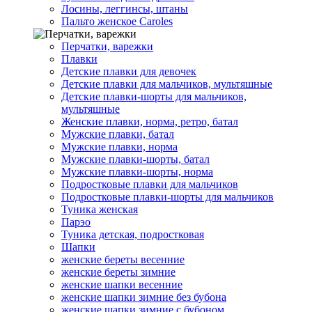
Лосины, леггинсы, штаны
Пальто женское Caroles
Перчатки, варежки
Плавки
Детские плавки для девочек
Детские плавки для мальчиков, мультяшные
Детские плавки-шорты для мальчиков,
мультяшные
Женские плавки, норма, ретро, батал
Мужские плавки, батал
Мужские плавки, норма
Мужские плавки-шорты, батал
Мужские плавки-шорты, норма
Подростковые плавки для мальчиков
Подростковые плавки-шорты для мальчиков
Туникa женская
Парэо
Туника детская, подростковая
Шапки
женские береты весенние
женские береты зимние
женские шапки весенние
женские шапки зимние без бубона
женские шапки зимние с бубоном