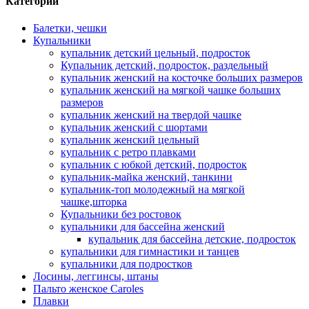
Категории
Балетки, чешки
Купальники
купальник детский цельный, подросток
Купальник детский, подросток, раздельный
купальник женский на косточке больших размеров
купальник женский на мягкой чашке больших
размеров
купальник женский на твердой чашке
купальник женский с шортами
купальник женский цельный
купальник с ретро плавками
купальник с юбкой детский, подросток
купальник-майка женский, танкини
купальник-топ молодежный на мягкой
чашке,шторка
Купальники без ростовок
купальники для бассейна женский
купальник для бассейна детские, подросток
купальники для гимнастики и танцев
купальники для подростков
Лосины, леггинсы, штаны
Пальто женское Caroles
Плавки