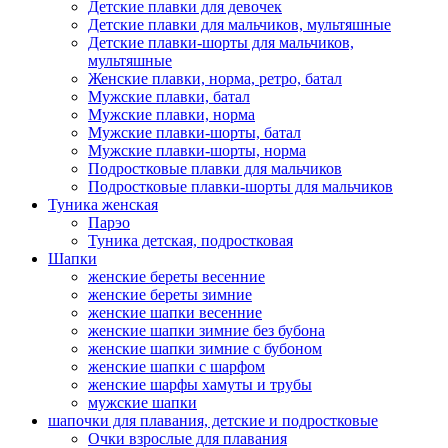
Детские плавки для девочек
Детские плавки для мальчиков, мультяшные
Детские плавки-шорты для мальчиков,
мультяшные
Женские плавки, норма, ретро, батал
Мужские плавки, батал
Мужские плавки, норма
Мужские плавки-шорты, батал
Мужские плавки-шорты, норма
Подростковые плавки для мальчиков
Подростковые плавки-шорты для мальчиков
Туникa женская
Парэо
Туника детская, подростковая
Шапки
женские береты весенние
женские береты зимние
женские шапки весенние
женские шапки зимние без бубона
женские шапки зимние с бубоном
женские шапки с шарфом
женские шарфы хамуты и трубы
мужские шапки
шапочки для плавания, детские и подростковые
Очки взрослые для плавания