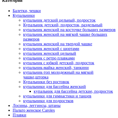
Категории
Балетки, чешки
Купальники
купальник детский цельный, подросток
Купальник детский, подросток, раздельный
купальник женский на косточке больших размеров
купальник женский на мягкой чашке больших
размеров
купальник женский на твердой чашке
купальник женский с шортами
купальник женский цельный
купальник с ретро плавками
купальник с юбкой детский, подросток
купальник-майка женский, танкини
купальник-топ молодежный на мягкой
чашке,шторка
Купальники без ростовок
купальники для бассейна женский
купальник для бассейна детские, подросток
купальники для гимнастики и танцев
купальники для подростков
Лосины, леггинсы, штаны
Пальто женское Caroles
Плавки