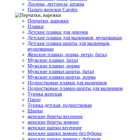
Лосины, леггинсы, штаны
Пальто женское Caroles
Перчатки, варежки
Плавки
Детские плавки для девочек
Детские плавки для мальчиков, мультяшные
Детские плавки-шорты для мальчиков,
мультяшные
Женские плавки, норма, ретро, батал
Мужские плавки, батал
Мужские плавки, норма
Мужские плавки-шорты, батал
Мужские плавки-шорты, норма
Подростковые плавки для мальчиков
Подростковые плавки-шорты для мальчиков
Туникa женская
Парэо
Туника детская, подростковая
Шапки
женские береты весенние
женские береты зимние
женские шапки весенние
женские шапки зимние без бубона
женские шапки зимние с бубоном