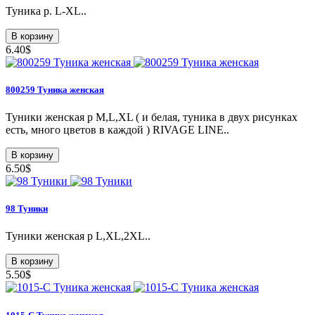
Туника р. L-XL..
В корзину
6.40$
800259 Туникa женская
Туники женская p M,L,XL ( и белая, туника в двух рисунках
есть, много цветов в каждой ) RIVAGE LINE..
В корзину
6.50$
98 Туники
Туники женская р L,XL,2XL..
В корзину
5.50$