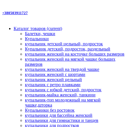
+380503911727
Каталог товаров
(current)
Балетки, чешки
Купальники
купальник детский цельный, подросток
Купальник детский, подросток, раздельный
купальник женский на косточке больших размеров
купальник женский на мягкой чашке больших
размеров
купальник женский на твердой чашке
купальник женский с шортами
купальник женский цельный
купальник с ретро плавками
купальник с юбкой детский, подросток
купальник-майка женский, танкини
купальник-топ молодежный на мягкой
чашке,шторка
Купальники без ростовок
купальники для бассейна женский
купальники для гимнастики и танцев
купальники для подростков