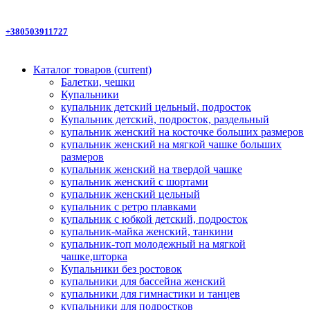
+380503911727
Каталог товаров
(current)
Балетки, чешки
Купальники
купальник детский цельный, подросток
Купальник детский, подросток, раздельный
купальник женский на косточке больших размеров
купальник женский на мягкой чашке больших
размеров
купальник женский на твердой чашке
купальник женский с шортами
купальник женский цельный
купальник с ретро плавками
купальник с юбкой детский, подросток
купальник-майка женский, танкини
купальник-топ молодежный на мягкой
чашке,шторка
Купальники без ростовок
купальники для бассейна женский
купальники для гимнастики и танцев
купальники для подростков