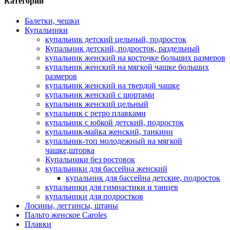
Категории
Балетки, чешки
Купальники
купальник детский цельный, подросток
Купальник детский, подросток, раздельный
купальник женский на косточке больших размеров
купальник женский на мягкой чашке больших
размеров
купальник женский на твердой чашке
купальник женский с шортами
купальник женский цельный
купальник с ретро плавками
купальник с юбкой детский, подросток
купальник-майка женский, танкини
купальник-топ молодежный на мягкой
чашке,шторка
Купальники без ростовок
купальники для бассейна женский
купальник для бассейна детские, подросток
купальники для гимнастики и танцев
купальники для подростков
Лосины, леггинсы, штаны
Пальто женское Caroles
Плавки