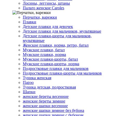
Лосины, леггинсы, штаны
Пальто женское Caroles
Перчатки, варежки
Плавки
Детские плавки для девочек
Детские плавки для мальчиков, мультяшные
Детские плавки-шорты для мальчиков,
мультяшные
Женские плавки, норма, ретро, батал
Мужские плавки, батал
Мужские плавки, норма
Мужские плавки-шорты, батал
Мужские плавки-шорты, норма
Подростковые плавки для мальчиков
Подростковые плавки-шорты для мальчиков
Туникa женская
Парэо
Туника детская, подростковая
Шапки
женские береты весенние
женские береты зимние
женские шапки весенние
женские шапки зимние без бубона
женские шапки зимние с бубоном