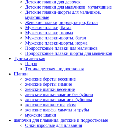
Детские плавки для девочек
Детские плавки для мальчиков, мультяшные
Детские плавки-шорты для мальчиков,
мультяшные
Женские плавки, норма, ретро, батал
Мужские плавки, батал
Мужские плавки, норма
Мужские плавки-шорты, батал
Мужские плавки-шорты, норма
Подростковые плавки для мальчиков
Подростковые плавки-шорты для мальчиков
Туникa женская
Парэо
Туника детская, подростковая
Шапки
женские береты весенние
женские береты зимние
женские шапки весенние
женские шапки зимние без бубона
женские шапки зимние с бубоном
женские шапки с шарфом
женские шарфы хамуты и трубы
мужские шапки
шапочки для плавания, детские и подростковые
Очки взрослые для плавания