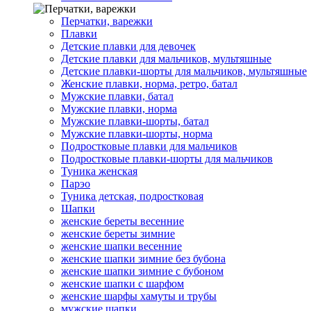
Перчатки, варежки
Плавки
Детские плавки для девочек
Детские плавки для мальчиков, мультяшные
Детские плавки-шорты для мальчиков, мультяшные
Женские плавки, норма, ретро, батал
Мужские плавки, батал
Мужские плавки, норма
Мужские плавки-шорты, батал
Мужские плавки-шорты, норма
Подростковые плавки для мальчиков
Подростковые плавки-шорты для мальчиков
Туникa женская
Парэо
Туника детская, подростковая
Шапки
женские береты весенние
женские береты зимние
женские шапки весенние
женские шапки зимние без бубона
женские шапки зимние с бубоном
женские шапки с шарфом
женские шарфы хамуты и трубы
мужские шапки