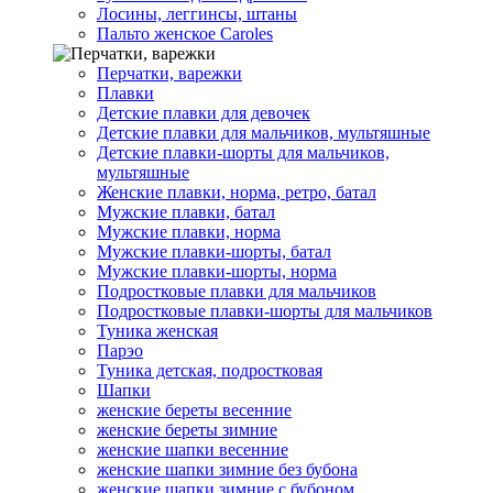
Лосины, леггинсы, штаны
Пальто женское Caroles
Перчатки, варежки
Плавки
Детские плавки для девочек
Детские плавки для мальчиков, мультяшные
Детские плавки-шорты для мальчиков,
мультяшные
Женские плавки, норма, ретро, батал
Мужские плавки, батал
Мужские плавки, норма
Мужские плавки-шорты, батал
Мужские плавки-шорты, норма
Подростковые плавки для мальчиков
Подростковые плавки-шорты для мальчиков
Туникa женская
Парэо
Туника детская, подростковая
Шапки
женские береты весенние
женские береты зимние
женские шапки весенние
женские шапки зимние без бубона
женские шапки зимние с бубоном