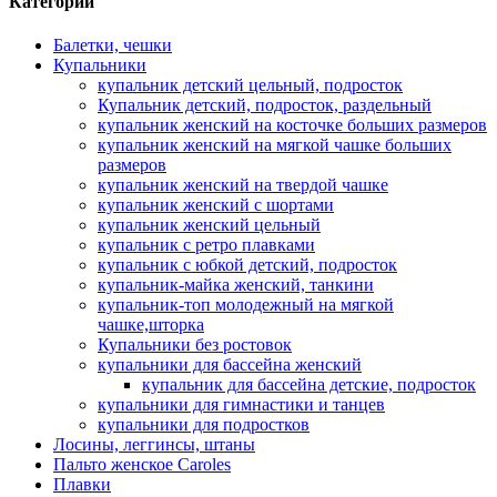
Категории
Балетки, чешки
Купальники
купальник детский цельный, подросток
Купальник детский, подросток, раздельный
купальник женский на косточке больших размеров
купальник женский на мягкой чашке больших
размеров
купальник женский на твердой чашке
купальник женский с шортами
купальник женский цельный
купальник с ретро плавками
купальник с юбкой детский, подросток
купальник-майка женский, танкини
купальник-топ молодежный на мягкой
чашке,шторка
Купальники без ростовок
купальники для бассейна женский
купальник для бассейна детские, подросток
купальники для гимнастики и танцев
купальники для подростков
Лосины, леггинсы, штаны
Пальто женское Caroles
Плавки