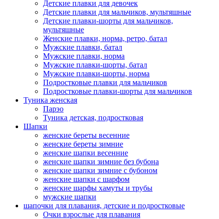
Детские плавки для девочек
Детские плавки для мальчиков, мультяшные
Детские плавки-шорты для мальчиков,
мультяшные
Женские плавки, норма, ретро, батал
Мужские плавки, батал
Мужские плавки, норма
Мужские плавки-шорты, батал
Мужские плавки-шорты, норма
Подростковые плавки для мальчиков
Подростковые плавки-шорты для мальчиков
Туникa женская
Парэо
Туника детская, подростковая
Шапки
женские береты весенние
женские береты зимние
женские шапки весенние
женские шапки зимние без бубона
женские шапки зимние с бубоном
женские шапки с шарфом
женские шарфы хамуты и трубы
мужские шапки
шапочки для плавания, детские и подростковые
Очки взрослые для плавания