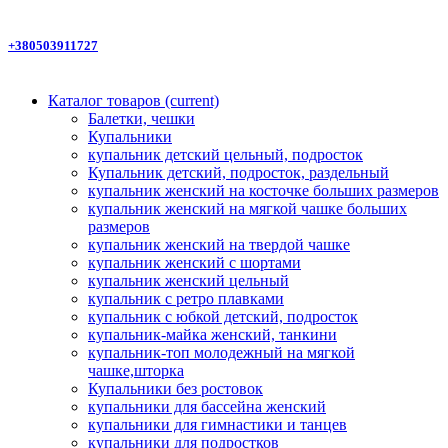
+380503911727
Каталог товаров
(current)
Балетки, чешки
Купальники
купальник детский цельный, подросток
Купальник детский, подросток, раздельный
купальник женский на косточке больших размеров
купальник женский на мягкой чашке больших
размеров
купальник женский на твердой чашке
купальник женский с шортами
купальник женский цельный
купальник с ретро плавками
купальник с юбкой детский, подросток
купальник-майка женский, танкини
купальник-топ молодежный на мягкой
чашке,шторка
Купальники без ростовок
купальники для бассейна женский
купальники для гимнастики и танцев
купальники для подростков