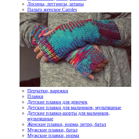
Лосины, леггинсы, штаны
Пальто женское Caroles
Перчатки, варежки
Плавки
Детские плавки для девочек
Детские плавки для мальчиков, мультяшные
Детские плавки-шорты для мальчиков,
мультяшные
Женские плавки, норма, ретро, батал
Мужские плавки, батал
Мужские плавки, норма