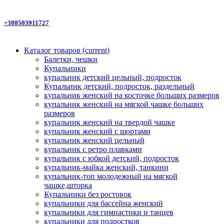
+380503911727
Каталог товаров
(current)
Балетки, чешки
Купальники
купальник детский цельный, подросток
Купальник детский, подросток, раздельный
купальник женский на косточке больших размеров
купальник женский на мягкой чашке больших
размеров
купальник женский на твердой чашке
купальник женский с шортами
купальник женский цельный
купальник с ретро плавками
купальник с юбкой детский, подросток
купальник-майка женский, танкини
купальник-топ молодежный на мягкой
чашке,шторка
Купальники без ростовок
купальники для бассейна женский
купальники для гимнастики и танцев
купальники для подростков