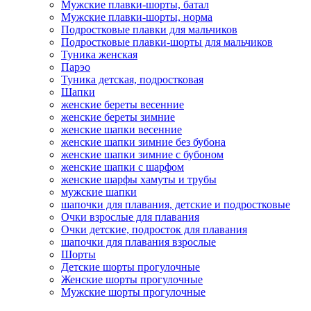
Мужские плавки-шорты, батал
Мужские плавки-шорты, норма
Подростковые плавки для мальчиков
Подростковые плавки-шорты для мальчиков
Туникa женская
Парэо
Туника детская, подростковая
Шапки
женские береты весенние
женские береты зимние
женские шапки весенние
женские шапки зимние без бубона
женские шапки зимние с бубоном
женские шапки с шарфом
женские шарфы хамуты и трубы
мужские шапки
шапочки для плавания, детские и подростковые
Очки взрослые для плавания
Очки детские, подросток для плавания
шапочки для плавания взрослые
Шорты
Детские шорты прогулочные
Женские шорты прогулочные
Мужские шорты прогулочные