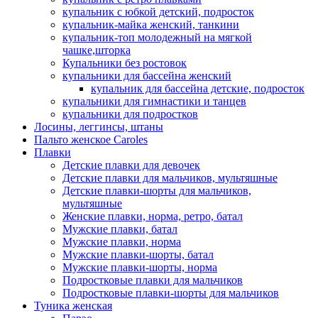
купальник с юбкой детский, подросток
купальник-майка женский, танкини
купальник-топ молодежный на мягкой
чашке,шторка
Купальники без ростовок
купальники для бассейна женский
купальник для бассейна детские, подросток
купальники для гимнастики и танцев
купальники для подростков
Лосины, леггинсы, штаны
Пальто женское Caroles
Плавки
Детские плавки для девочек
Детские плавки для мальчиков, мультяшные
Детские плавки-шорты для мальчиков,
мультяшные
Женские плавки, норма, ретро, батал
Мужские плавки, батал
Мужские плавки, норма
Мужские плавки-шорты, батал
Мужские плавки-шорты, норма
Подростковые плавки для мальчиков
Подростковые плавки-шорты для мальчиков
Туникa женская