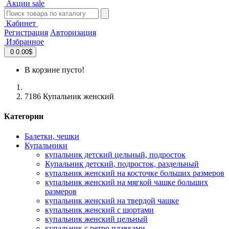
Акции
sale
Кабинет
Регистрация
Авторизация
Избранное
0
0.00$
В корзине пусто!
7186 Купальник женский
Категории
Балетки, чешки
Купальники
купальник детский цельный, подросток
Купальник детский, подросток, раздельный
купальник женский на косточке больших размеров
купальник женский на мягкой чашке больших
размеров
купальник женский на твердой чашке
купальник женский с шортами
купальник женский цельный
купальник с ретро плавками