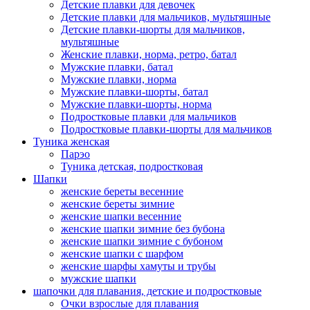
Детские плавки для девочек
Детские плавки для мальчиков, мультяшные
Детские плавки-шорты для мальчиков,
мультяшные
Женские плавки, норма, ретро, батал
Мужские плавки, батал
Мужские плавки, норма
Мужские плавки-шорты, батал
Мужские плавки-шорты, норма
Подростковые плавки для мальчиков
Подростковые плавки-шорты для мальчиков
Туникa женская
Парэо
Туника детская, подростковая
Шапки
женские береты весенние
женские береты зимние
женские шапки весенние
женские шапки зимние без бубона
женские шапки зимние с бубоном
женские шапки с шарфом
женские шарфы хамуты и трубы
мужские шапки
шапочки для плавания, детские и подростковые
Очки взрослые для плавания