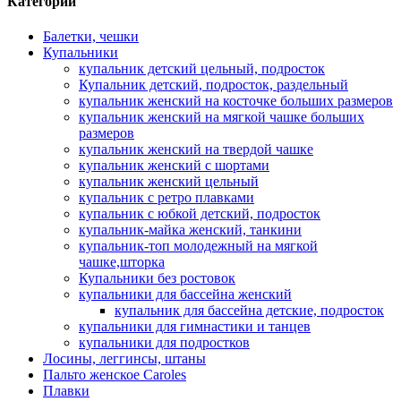
Категории
Балетки, чешки
Купальники
купальник детский цельный, подросток
Купальник детский, подросток, раздельный
купальник женский на косточке больших размеров
купальник женский на мягкой чашке больших
размеров
купальник женский на твердой чашке
купальник женский с шортами
купальник женский цельный
купальник с ретро плавками
купальник с юбкой детский, подросток
купальник-майка женский, танкини
купальник-топ молодежный на мягкой
чашке,шторка
Купальники без ростовок
купальники для бассейна женский
купальник для бассейна детские, подросток
купальники для гимнастики и танцев
купальники для подростков
Лосины, леггинсы, штаны
Пальто женское Caroles
Плавки