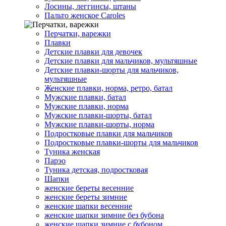
Лосины, леггинсы, штаны
Пальто женское Caroles
Перчатки, варежки
Плавки
Детские плавки для девочек
Детские плавки для мальчиков, мультяшные
Детские плавки-шорты для мальчиков,
мультяшные
Женские плавки, норма, ретро, батал
Мужские плавки, батал
Мужские плавки, норма
Мужские плавки-шорты, батал
Мужские плавки-шорты, норма
Подростковые плавки для мальчиков
Подростковые плавки-шорты для мальчиков
Туникa женская
Парэо
Туника детская, подростковая
Шапки
женские береты весенние
женские береты зимние
женские шапки весенние
женские шапки зимние без бубона
женские шапки зимние с бубоном