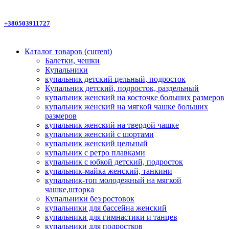
+380503911727
Каталог товаров
(current)
Балетки, чешки
Купальники
купальник детский цельный, подросток
Купальник детский, подросток, раздельный
купальник женский на косточке больших размеров
купальник женский на мягкой чашке больших
размеров
купальник женский на твердой чашке
купальник женский с шортами
купальник женский цельный
купальник с ретро плавками
купальник с юбкой детский, подросток
купальник-майка женский, танкини
купальник-топ молодежный на мягкой
чашке,шторка
Купальники без ростовок
купальники для бассейна женский
купальники для гимнастики и танцев
купальники для подростков